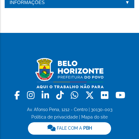
INFORMAÇÕES
Facebook
Instagram
Linkedin
Tiktok
Whatsapp
X
Flickr
Yo
Av. Afonso Pena, 1212 - Centro | 30130-003
Política de privacidade
|
Mapa do site
FALE COM A
PBH