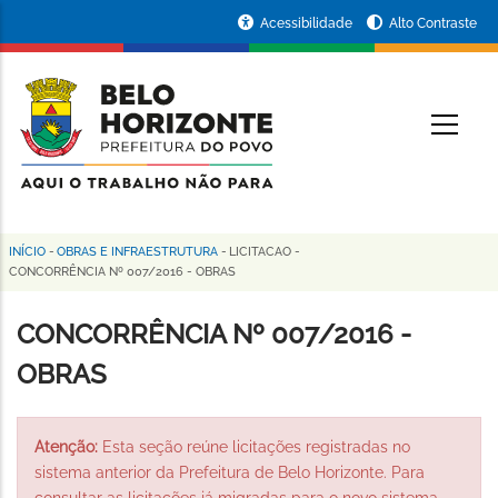
Pular
Portal
Acessibilidade
Alto Contraste
para
da
o
conteúdo
Prefeitura
O
principal
de
Belo
Horizonte
INÍCIO
-
OBRAS E INFRAESTRUTURA
-
LICITACAO
-
Trilha
CONCORRÊNCIA Nº 007/2016 - OBRAS
de
CONCORRÊNCIA Nº 007/2016 -
navegação
OBRAS
Atenção:
Esta seção reúne licitações registradas no
sistema anterior da Prefeitura de Belo Horizonte. Para
consultar as licitações já migradas para o novo sistema,