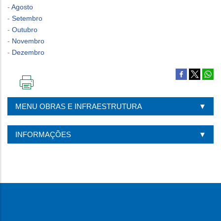
-
Agosto
-
Setembro
-
Outubro
-
Novembro
-
Dezembro
IMPRIMIR
ESTA
MENU OBRAS E INFRAESTRUTURA
PÁGINA
INFORMAÇÕES