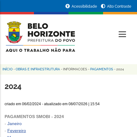
Pular
Portal
Acessibilidade
Alto Contraste
para
da
o
conteúdo
Prefeitura
O
principal
de
Belo
Horizonte
INÍCIO
-
OBRAS E INFRAESTRUTURA
-
INFORMACOES
-
PAGAMENTOS
-
2024
Trilha
de
2024
navegação
criado em
06/02/2024
- atualizado em
08/07/2026 | 15:54
PAGAMENTOS SMOBI - 2024
-
Janeiro
-
Fevereiro