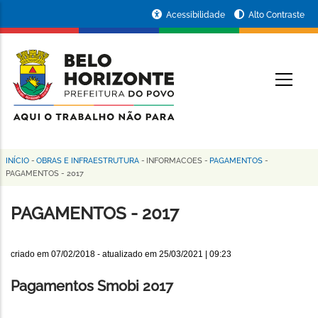
Pular
Portal
Acessibilidade
Alto Contraste
para
da
o
conteúdo
Prefeitura
O
principal
de
Belo
Horizonte
INÍCIO
-
OBRAS E INFRAESTRUTURA
-
INFORMACOES
-
PAGAMENTOS
-
Trilha
PAGAMENTOS - 2017
de
PAGAMENTOS - 2017
navegação
criado em
07/02/2018
- atualizado em
25/03/2021 | 09:23
Pagamentos Smobi 2017