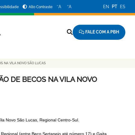
−
+
A
A
EN
PT
ES
ssibilidade
Alto Contraste
FALE COM A PBH
A
S NA VILA NOVO SÃO LUCAS
ÃO DE BECOS NA VILA NOVO
Vila Novo São Lucas, Regional Centro-Sul.
egional (entre Beco Sertanejo até número 17) e Gaita