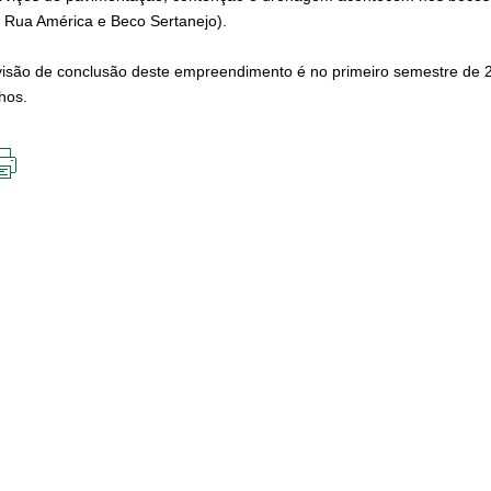
e Rua América e Beco Sertanejo).
visão de conclusão deste empreendimento é no primeiro semestre de 2
hos.
IMPRIMIR
ESTA
PÁGINA