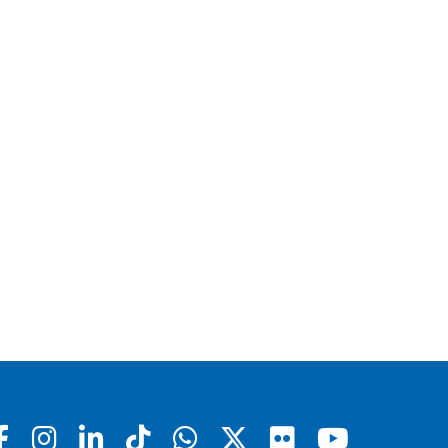
Facebook
Instagram
Linkedin
Tiktok
Whatsapp
X
Flickr
Youtu