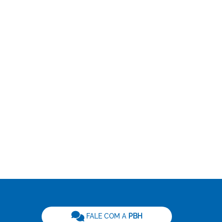
be
FALE COM A
PBH