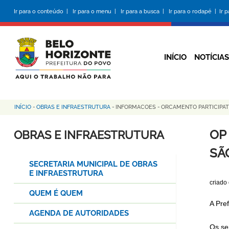
Pular
Ir para o conteúdo |
Ir para o menu |
Ir para a busca |
Ir para o rodapé |
Ir 
para
o
conteúdo
principal
INÍCIO
NOTÍCIAS
INÍCIO
-
OBRAS E INFRAESTRUTURA
-
INFORMACOES
-
ORCAMENTO PARTICIPA
Trilha
de
OP
OBRAS E INFRAESTRUTURA
navegação
SÃ
SECRETARIA MUNICIPAL DE OBRAS
E INFRAESTRUTURA
criado
QUEM É QUEM
A Pre
AGENDA DE AUTORIDADES
Os se