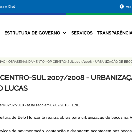
Portal
para o Chat
Ace
da
Prefeitura
ESTRUTURA DE GOVERNO
SERVIÇOS
TRANSPARÊNCI
Navegação
de
Principal
Belo
TIVO
-
OBRASEMANDAMENTO
-
OP CENTRO-SUL 2007/2008 - URBANIZAÇÃO DE BECO
Horizonte
 CENTRO-SUL 2007/2008 - URBANIZAÇ
O LUCAS
 em
02/02/2018
- atualizado em
07/02/2018 | 11:01
feitura de Belo Horizonte realiza obras para urbanização de becos na 
rviços de pavimentação, contenção e drenagem acontecem nos becos R