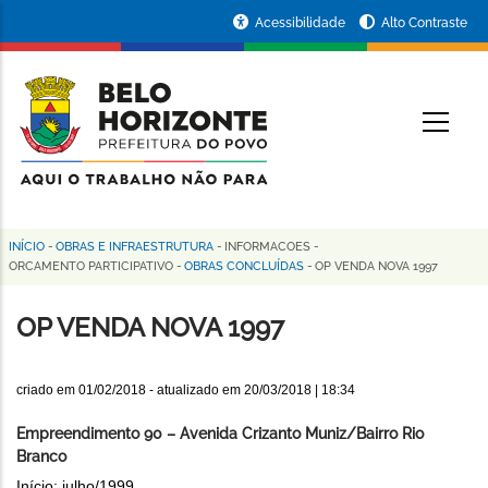
Pular
Portal
Acessibilidade
Alto Contraste
para
da
o
conteúdo
Prefeitura
O
principal
de
Belo
Horizonte
INÍCIO
-
OBRAS E INFRAESTRUTURA
-
INFORMACOES
-
Trilha
ORCAMENTO PARTICIPATIVO
-
OBRAS CONCLUÍDAS
-
OP VENDA NOVA 1997
de
OP VENDA NOVA 1997
navegação
criado em
01/02/2018
- atualizado em
20/03/2018 | 18:34
Empreendimento 90 – Avenida Crizanto Muniz/Bairro Rio
Branco
Início: julho/1999