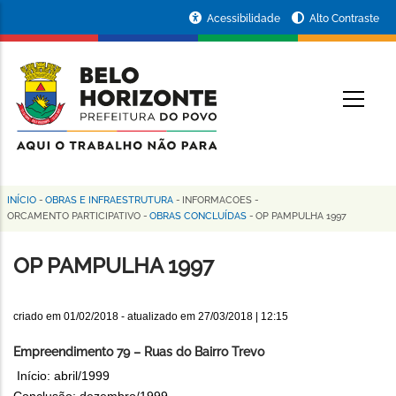
Pular
Portal
Acessibilidade
Alto Contraste
para
da
o
conteúdo
Prefeitura
O
principal
de
Belo
Horizonte
INÍCIO
-
OBRAS E INFRAESTRUTURA
-
INFORMACOES
-
Trilha
ORCAMENTO PARTICIPATIVO
-
OBRAS CONCLUÍDAS
-
OP PAMPULHA 1997
de
OP PAMPULHA 1997
navegação
criado em
01/02/2018
- atualizado em
27/03/2018 | 12:15
Empreendimento 79 – Ruas do Bairro Trevo
Início: abril/1999
Conclusão: dezembro/1999