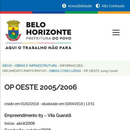
Pular
Portal
Acessibilidade
Alto Contraste
para
da
o
conteúdo
Prefeitura
O
principal
de
Belo
Horizonte
INÍCIO
-
OBRAS E INFRAESTRUTURA
-
INFORMACOES
-
Trilha
ORCAMENTO PARTICIPATIVO
-
OBRAS CONCLUÍDAS
-
OP OESTE 2005/2006
de
OP OESTE 2005/2006
navegação
criado em
01/02/2018
- atualizado em
03/04/2018 | 13:51
Empreendimento 83 – Vila Guaratã
Início: abril/2008
Conclusão: outubro/2008