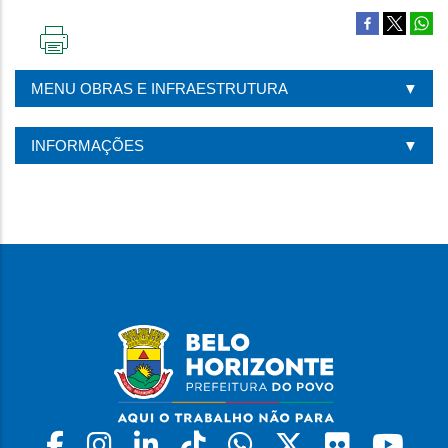
IMPRIMIR
ESTA
MENU OBRAS E INFRAESTRUTURA
PÁGINA
INFORMAÇÕES
Facebook
Instagram
Linkedin
Tiktok
Whatsapp
X
Flickr
Yo