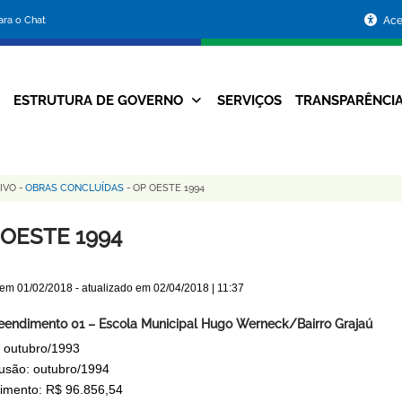
Portal
para o Chat
Ace
da
Prefeitura
ESTRUTURA DE GOVERNO
SERVIÇOS
TRANSPARÊNCI
Navegação
de
Principal
Belo
TIVO
-
OBRAS CONCLUÍDAS
-
OP OESTE 1994
Horizonte
 OESTE 1994
 em
01/02/2018
- atualizado em
02/04/2018 | 11:37
endimento 01 – Escola Municipal Hugo Werneck/Bairro Grajaú
: outubro/1993
usão: outubro/1994
timento: R$ 96.856,54