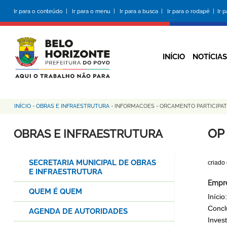
Pular
Ir para o conteúdo |
Ir para o menu |
Ir para a busca |
Ir para o rodapé |
Ir 
para
o
conteúdo
principal
INÍCIO
NOTÍCIAS
INÍCIO
-
OBRAS E INFRAESTRUTURA
-
INFORMACOES
-
ORCAMENTO PARTICIPA
Trilha
de
OP
OBRAS E INFRAESTRUTURA
navegação
SECRETARIA MUNICIPAL DE OBRAS
criado
E INFRAESTRUTURA
Empre
QUEM É QUEM
Início
Concl
AGENDA DE AUTORIDADES
Inves