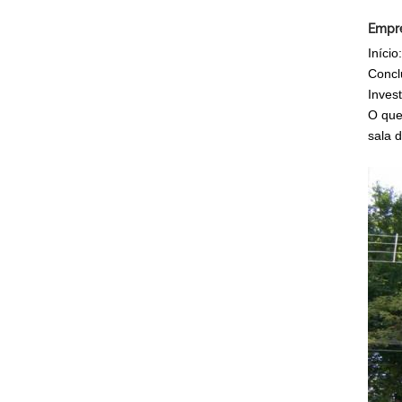
Empre
Início
Concl
Inves
O que
sala d