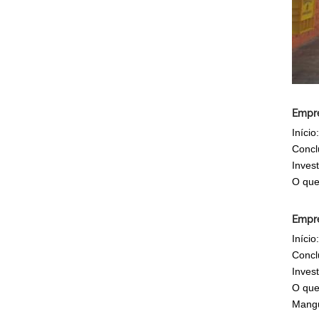
Empre
Iníci
Concl
Inves
O que 
Empre
Início
Concl
Inves
O que
Mangu