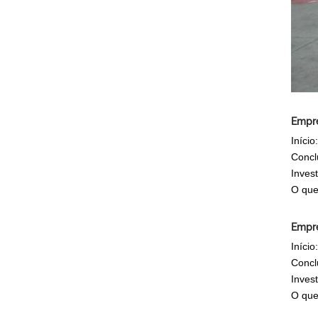
Empre
Início
Concl
Inves
O que
Empre
Início
Concl
Inves
O que 