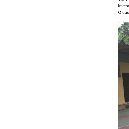
Inves
O que 