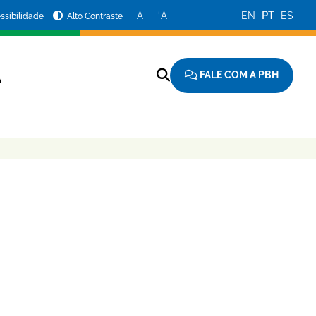
−
+
A
A
EN
PT
ES
ssibilidade
Alto Contraste
FALE COM A PBH
A