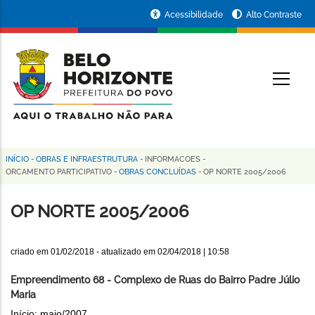
Pular
Portal
Acessibilidade
Alto Contraste
para
da
o
conteúdo
Prefeitura
O
principal
de
Belo
Horizonte
INÍCIO
-
OBRAS E INFRAESTRUTURA
-
INFORMACOES
-
Trilha
ORCAMENTO PARTICIPATIVO
-
OBRAS CONCLUÍDAS
-
OP NORTE 2005/2006
de
OP NORTE 2005/2006
navegação
criado em
01/02/2018
- atualizado em
02/04/2018 | 10:58
Empreendimento 68 - Complexo de Ruas do Bairro Padre Júlio
Maria
Início: maio/2007