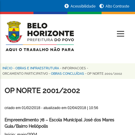
Pular
Portal
Acessibilidade
Alto Contraste
para
da
o
conteúdo
Prefeitura
O
principal
de
Belo
Horizonte
INÍCIO
-
OBRAS E INFRAESTRUTURA
-
INFORMACOES
-
Trilha
ORCAMENTO PARTICIPATIVO
-
OBRAS CONCLUÍDAS
-
OP NORTE 2001/2002
de
OP NORTE 2001/2002
navegação
criado em
01/02/2018
- atualizado em
02/04/2018 | 10:56
Empreendimento 78 – Escola Municipal José dos Mares
Guia/Bairro Heliópolis
Início: maio/2004