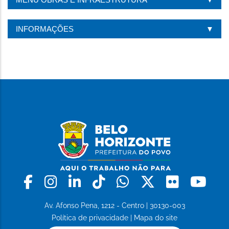
PÁGINA
INFORMAÇÕES
Facebook
Instagram
Linkedin
Tiktok
Whatsapp
X
Flickr
Yo
Av. Afonso Pena, 1212 - Centro | 30130-003
Política de privacidade
|
Mapa do site