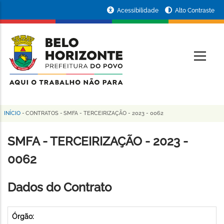
Pular
Portal
Acessibilidade
Alto Contraste
para
da
o
conteúdo
Prefeitura
O
principal
de
Belo
Horizonte
INÍCIO
-
CONTRATOS
-
SMFA - TERCEIRIZAÇÃO - 2023 - 0062
Trilha
de
SMFA - TERCEIRIZAÇÃO - 2023 -
navegação
0062
Dados do Contrato
Órgão: