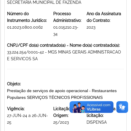
SECRETARIA MUNICIPAL DE FAZENDA
Número do
Processo
Ano da Assinatura
Instrumento Jurídico:
Administrativo:
do Contrato:
01.2023.0800.0062
01.015210.23-
2023
34
CNPJ/CPF do(a) contratado(a) - Nome do(a) contratado(a):
33.224.254/0001-42 - MGS MINAS GERAIS ADMINISTRACAO
E SERVICOS SA
Objeto:
Prestação de serviços de apoio operacional - Restaurantes
Populares SERVIÇOS TÉCNICOS PROFISSIONAIS
Vigência:
Licitação de
Modalidade da
27-JUN-24 a 26-JUN-
Origem:
licitação:
25
25/2023
DISPENSA