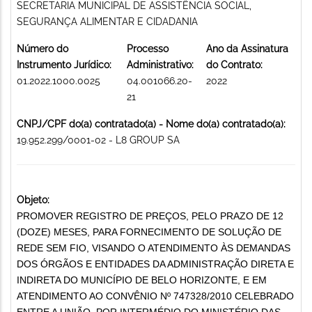
SECRETARIA MUNICIPAL DE ASSISTÊNCIA SOCIAL,
SEGURANÇA ALIMENTAR E CIDADANIA
Número do
Processo
Ano da Assinatura
Instrumento Jurídico:
Administrativo:
do Contrato:
01.2022.1000.0025
04.001066.20-
2022
21
CNPJ/CPF do(a) contratado(a) - Nome do(a) contratado(a):
19.952.299/0001-02 - L8 GROUP SA
Objeto:
PROMOVER REGISTRO DE PREÇOS, PELO PRAZO DE 12
(DOZE) MESES, PARA FORNECIMENTO DE SOLUÇÃO DE
REDE SEM FIO, VISANDO O ATENDIMENTO ÀS DEMANDAS
DOS ÓRGÃOS E ENTIDADES DA ADMINISTRAÇÃO DIRETA E
INDIRETA DO MUNICÍPIO DE BELO HORIZONTE, E EM
ATENDIMENTO AO CONVÊNIO Nº 747328/2010 CELEBRADO
ENTRE A UNIÃO, POR INTERMÉDIO DO MINISTÉRIO DAS