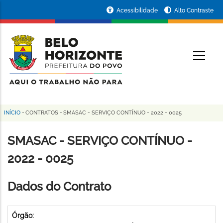
Pular
Portal
Acessibilidade
Alto Contraste
para
da
o
conteúdo
Prefeitura
O
principal
de
Belo
Horizonte
INÍCIO
-
CONTRATOS
-
SMASAC - SERVIÇO CONTÍNUO - 2022 - 0025
Trilha
de
SMASAC - SERVIÇO CONTÍNUO -
navegação
2022 - 0025
Dados do Contrato
Órgão: