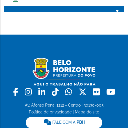
IMPRIMIR
ESTA
PÁGINA
Facebook
Instagram
Linkedin
Tiktok
Whatsapp
X
Flickr
Yo
Av. Afonso Pena, 1212 - Centro | 30130-003
Política de privacidade
|
Mapa do site
FALE COM A
PBH