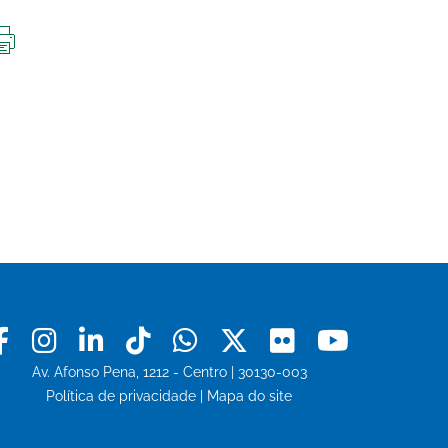
IMPRIMIR
ESTA
PÁGINA
Facebook
Instagram
Linkedin
Tiktok
Whatsapp
X
Flickr
Youtu
Av. Afonso Pena, 1212 - Centro | 30130-003
Política de privacidade
|
Mapa do site