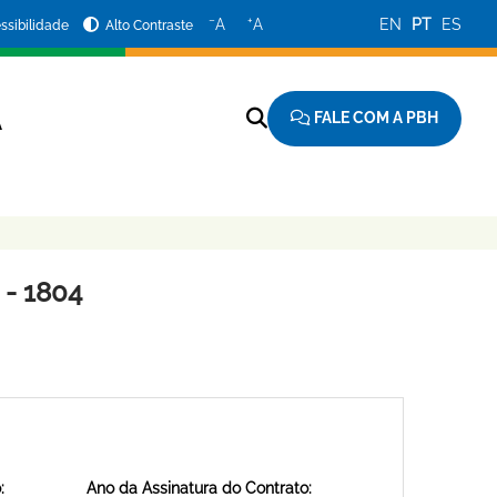
−
+
A
A
EN
PT
ES
ssibilidade
Alto Contraste
FALE COM A PBH
A
- 1804
:
Ano da Assinatura do Contrato: