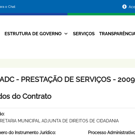
Portal
para o Chat
Ace
da
Prefeitura
ESTRUTURA DE GOVERNO
SERVIÇOS
TRANSPARÊNCI
Navegação
de
Principal
Belo
Horizonte
ADC - PRESTAÇÃO DE SERVIÇOS - 2009 
os do Contrato
ão:
RETARIA MUNICIPAL ADJUNTA DE DIREITOS DE CIDADANIA
ro do Instrumento Jurídico:
Processo Administrativo