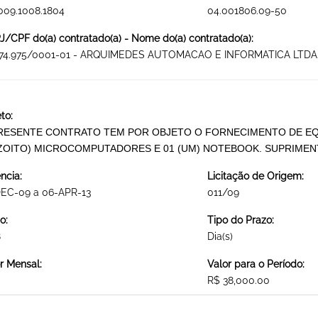
009.1008.1804
04.001806.09-50
/CPF do(a) contratado(a) - Nome do(a) contratado(a):
374.975/0001-01 - ARQUIMEDES AUTOMACAO E INFORMATICA LTDA
to:
RESENTE CONTRATO TEM POR OBJETO O FORNECIMENTO DE EQ
ZOITO) MICROCOMPUTADORES E 01 (UM) NOTEBOOK. SUPRIMEN
ncia:
Licitação de Origem:
DEC-09 a 06-APR-13
011/09
o:
Tipo do Prazo:
8
Dia(s)
r Mensal:
Valor para o Período:
R$ 38,000.00