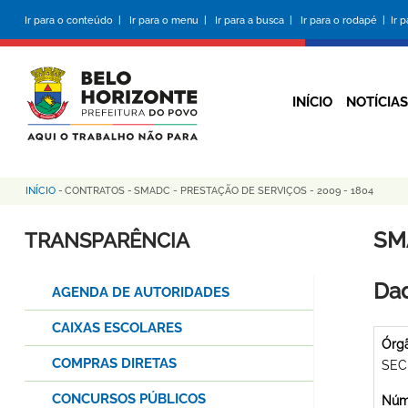
Pular
Ir para o conteúdo |
Ir para o menu |
Ir para a busca |
Ir para o rodapé |
Ir 
para
o
conteúdo
principal
INÍCIO
NOTÍCIAS
INÍCIO
-
CONTRATOS
-
SMADC - PRESTAÇÃO DE SERVIÇOS - 2009 - 1804
Trilha
de
SM
TRANSPARÊNCIA
navegação
Dad
AGENDA DE AUTORIDADES
CAIXAS ESCOLARES
Órg
COMPRAS DIRETAS
SEC
CONCURSOS PÚBLICOS
Núme