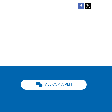
be
FALE COM A
PBH