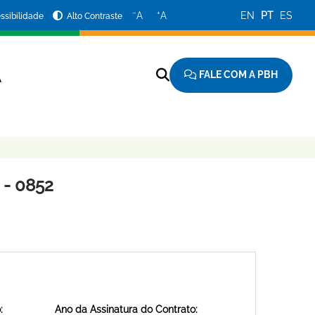
−
+
A
A
EN
PT
ES
ssibilidade
Alto Contraste
FALE COM A PBH
A
- 0852
:
Ano da Assinatura do Contrato: