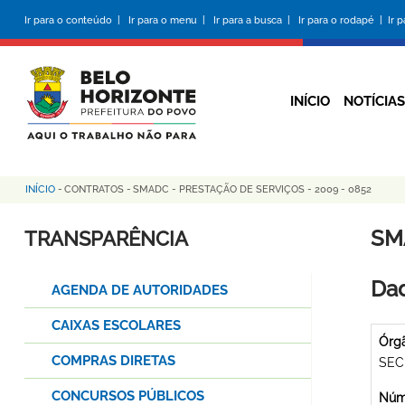
Pular
Ir para o conteúdo |
Ir para o menu |
Ir para a busca |
Ir para o rodapé |
Ir 
para
o
conteúdo
principal
INÍCIO
NOTÍCIAS
INÍCIO
-
CONTRATOS
-
SMADC - PRESTAÇÃO DE SERVIÇOS - 2009 - 0852
Trilha
de
SM
TRANSPARÊNCIA
navegação
Dad
AGENDA DE AUTORIDADES
CAIXAS ESCOLARES
Órg
COMPRAS DIRETAS
SEC
CONCURSOS PÚBLICOS
Núme