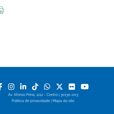
IMPRIMIR
ESTA
PÁGINA
Facebook
Instagram
Linkedin
Tiktok
Whatsapp
X
Flickr
Youtu
Av. Afonso Pena, 1212 - Centro | 30130-003
Política de privacidade
|
Mapa do site