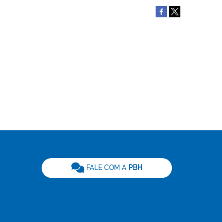
be
FALE COM A
PBH