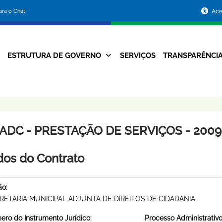
Portal
para o Chat
Ace
da
Prefeitura
ESTRUTURA DE GOVERNO
SERVIÇOS
TRANSPARÊNCI
Navegação
de
Principal
Belo
Horizonte
ADC - PRESTAÇÃO DE SERVIÇOS - 2009 
os do Contrato
ão:
RETARIA MUNICIPAL ADJUNTA DE DIREITOS DE CIDADANIA
ro do Instrumento Jurídico:
Processo Administrativo