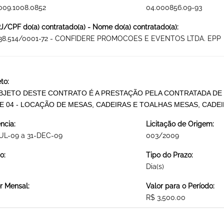
009.1008.0852
04.000856.09-93
/CPF do(a) contratado(a) - Nome do(a) contratado(a):
438.514/0001-72 - CONFIDERE PROMOCOES E EVENTOS LTDA. EPP
to:
BJETO DESTE CONTRATO É A PRESTAÇÃO PELA CONTRATADA DE 
E 04 - LOCAÇÃO DE MESAS, CADEIRAS E TOALHAS MESAS, CADE
ncia:
Licitação de Origem:
JUL-09 a 31-DEC-09
003/2009
o:
Tipo do Prazo:
Dia(s)
r Mensal:
Valor para o Período:
R$ 3,500.00