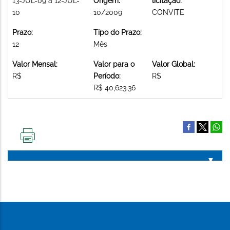
13-JUL-09 a 12-JUL-
Origem:
licitação:
10
10/2009
CONVITE
Prazo:
Tipo do Prazo:
12
Mês
Valor Mensal:
Valor para o
Valor Global:
R$
Período:
R$
R$ 40,623.36
IMPRIMIR
ESTA
PÁGINA