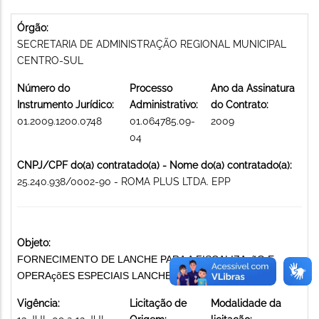
Órgão:
SECRETARIA DE ADMINISTRAÇÃO REGIONAL MUNICIPAL
CENTRO-SUL
Número do
Processo
Ano da Assinatura
Instrumento Jurídico:
Administrativo:
do Contrato:
01.2009.1200.0748
01.064785.09-
2009
04
CNPJ/CPF do(a) contratado(a) - Nome do(a) contratado(a):
25.240.938/0002-90 - ROMA PLUS LTDA. EPP
Objeto:
FORNECIMENTO DE LANCHE PARA A FISCALIZAçãO E
OPERAçõES ESPECIAIS LANCHES
Vigência:
Licitação de
Modalidade da