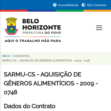
Pular
Portal
Acessibilidade
Alto Contraste
para
da
o
conteúdo
Prefeitura
O
principal
de
Belo
Horizonte
INÍCIO
-
CONTRATOS
-
Trilha
SARMU-CS - AQUISIÇÃO DE GÊNEROS ALIMENTÍCIOS - 2009 - 0748
de
SARMU-CS - AQUISIÇÃO DE
navegação
GÊNEROS ALIMENTÍCIOS - 2009 -
0748
Dados do Contrato