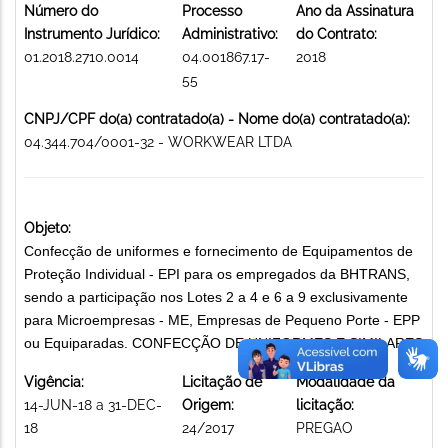
Número do
Processo
Ano da Assinatura
Instrumento Jurídico:
Administrativo:
do Contrato:
01.2018.2710.0014
04.001867.17-
2018
55
CNPJ/CPF do(a) contratado(a) - Nome do(a) contratado(a):
04.344.704/0001-32 - WORKWEAR LTDA
Objeto:
Confecção de uniformes e fornecimento de Equipamentos de
Proteção Individual - EPI para os empregados da BHTRANS,
sendo a participação nos Lotes 2 a 4 e 6 a 9 exclusivamente
para Microempresas - ME, Empresas de Pequeno Porte - EPP
ou Equiparadas. CONFECÇÃO DE UNIFORMES E SIMILARES
Vigência:
Licitação de
Modalidade da
14-JUN-18 a 31-DEC-
Origem:
licitação:
18
24/2017
PREGAO