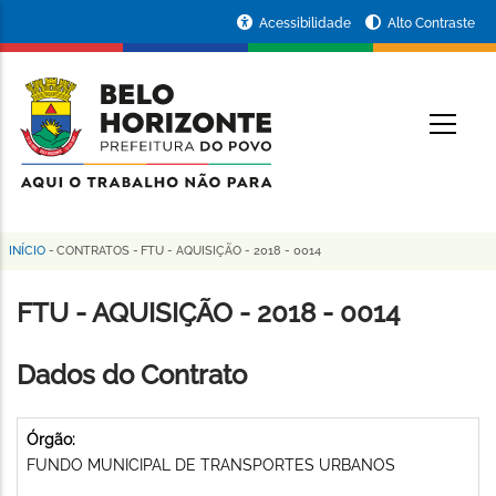
Pular
Portal
Acessibilidade
Alto Contraste
para
da
o
conteúdo
Prefeitura
O
principal
de
Belo
Horizonte
INÍCIO
-
CONTRATOS
-
FTU - AQUISIÇÃO - 2018 - 0014
Trilha
de
FTU - AQUISIÇÃO - 2018 - 0014
navegação
Dados do Contrato
Órgão:
FUNDO MUNICIPAL DE TRANSPORTES URBANOS