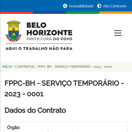
Pular
Portal
Acessibilidade
Alto Contraste
para
da
o
conteúdo
Prefeitura
O
principal
de
Belo
Horizonte
INÍCIO
-
CONTRATOS
-
FPPC-BH - SERVIÇO TEMPORÁRIO - 2023 - 0001
Trilha
de
FPPC-BH - SERVIÇO TEMPORÁRIO -
navegação
2023 - 0001
Dados do Contrato
Órgão: