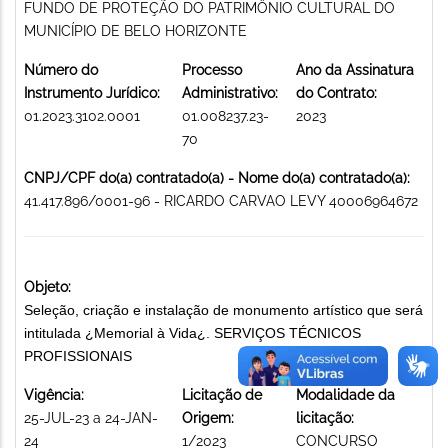
FUNDO DE PROTEÇÃO DO PATRIMÔNIO CULTURAL DO
MUNICÍPIO DE BELO HORIZONTE
Número do
Processo
Ano da Assinatura
Instrumento Jurídico:
Administrativo:
do Contrato:
01.2023.3102.0001
01.008237.23-
2023
70
CNPJ/CPF do(a) contratado(a) - Nome do(a) contratado(a):
41.417.896/0001-96 - RICARDO CARVAO LEVY 40006964672
Objeto:
Seleção, criação e instalação de monumento artístico que será
intitulada ¿Memorial à Vida¿. SERVIÇOS TÉCNICOS
PROFISSIONAIS
Vigência:
Licitação de
Modalidade da
25-JUL-23 a 24-JAN-
Origem:
licitação:
24
1/2023
CONCURSO