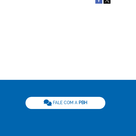
be
FALE COM A
PBH