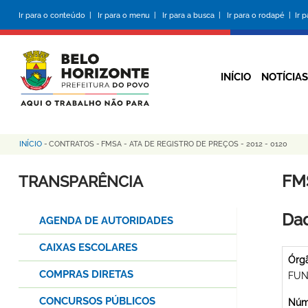
Pular
Ir para o conteúdo |
Ir para o menu |
Ir para a busca |
Ir para o rodapé |
Ir 
para
o
conteúdo
principal
INÍCIO
NOTÍCIAS
INÍCIO
-
CONTRATOS
-
FMSA - ATA DE REGISTRO DE PREÇOS - 2012 - 0120
Trilha
de
FMS
TRANSPARÊNCIA
navegação
Dad
AGENDA DE AUTORIDADES
CAIXAS ESCOLARES
Órg
COMPRAS DIRETAS
FUN
CONCURSOS PÚBLICOS
Núme