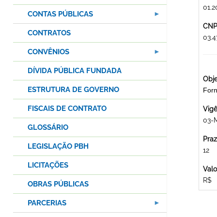
01.2
CONTAS PÚBLICAS
CNPJ
CONTRATOS
03.4
CONVÊNIOS
DÍVIDA PÚBLICA FUNDADA
Obje
ESTRUTURA DE GOVERNO
For
FISCAIS DE CONTRATO
Vigê
03-
GLOSSÁRIO
Praz
LEGISLAÇÃO PBH
12
LICITAÇÕES
Valo
R$
OBRAS PÚBLICAS
PARCERIAS