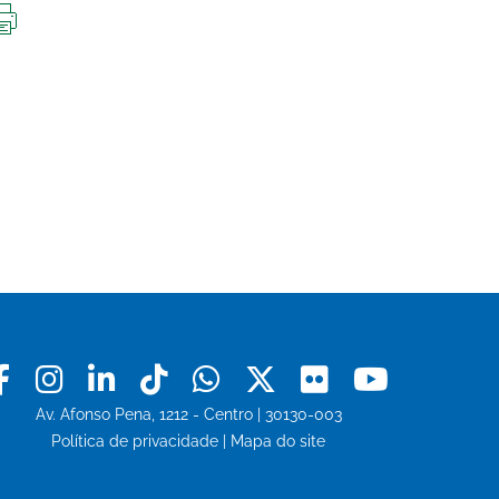
IMPRIMIR
ESTA
PÁGINA
Facebook
Instagram
Linkedin
Tiktok
Whatsapp
X
Flickr
Youtu
Av. Afonso Pena, 1212 - Centro | 30130-003
Política de privacidade
|
Mapa do site