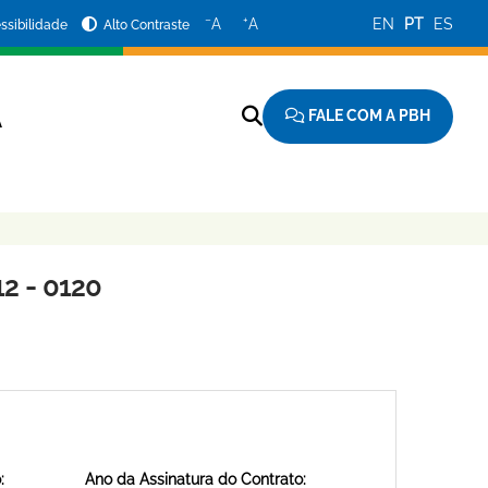
−
+
A
A
EN
PT
ES
ssibilidade
Alto Contraste
FALE COM A PBH
A
2 - 0120
:
Ano da Assinatura do Contrato: