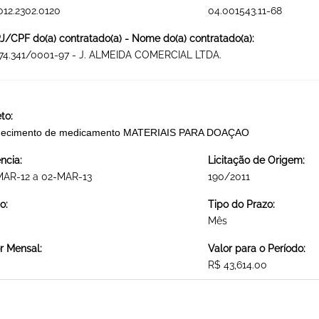
012.2302.0120
04.001543.11-68
/CPF do(a) contratado(a) - Nome do(a) contratado(a):
74.341/0001-97 - J. ALMEIDA COMERCIAL LTDA.
to:
necimento de medicamento MATERIAIS PARA DOAÇAO
ncia:
Licitação de Origem:
MAR-12 a 02-MAR-13
190/2011
o:
Tipo do Prazo:
Mês
r Mensal:
Valor para o Período:
R$ 43,614.00