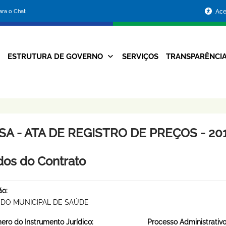
Portal
para o Chat
Ace
da
Prefeitura
ESTRUTURA DE GOVERNO
SERVIÇOS
TRANSPARÊNCI
Navegação
de
Principal
Belo
Horizonte
A - ATA DE REGISTRO DE PREÇOS - 201
os do Contrato
ão:
DO MUNICIPAL DE SAÚDE
ro do Instrumento Jurídico:
Processo Administrativo