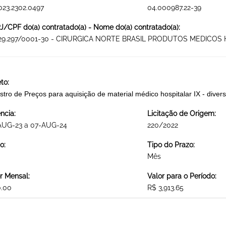
023.2302.0497
04.000987.22-39
/CPF do(a) contratado(a) - Nome do(a) contratado(a):
929.297/0001-30 - CIRURGICA NORTE BRASIL PRODUTOS MEDICOS
to:
stro de Preços para aquisição de material médico hospitalar IX - d
ncia:
Licitação de Origem:
AUG-23 a 07-AUG-24
220/2022
o:
Tipo do Prazo:
Mês
r Mensal:
Valor para o Período:
0.00
R$ 3,913.65