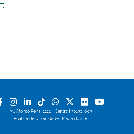
IMPRIMIR
ESTA
PÁGINA
Facebook
Instagram
Linkedin
Tiktok
Whatsapp
X
Flickr
Youtu
Av. Afonso Pena, 1212 - Centro | 30130-003
Política de privacidade
|
Mapa do site