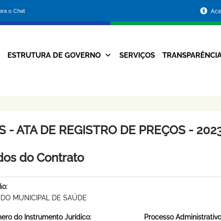
Portal
para o Chat
Ace
da
Prefeitura
ESTRUTURA DE GOVERNO
SERVIÇOS
TRANSPARÊNCI
Navegação
de
Principal
Belo
Horizonte
 - ATA DE REGISTRO DE PREÇOS - 2023
os do Contrato
ão:
DO MUNICIPAL DE SAÚDE
ro do Instrumento Jurídico:
Processo Administrativo