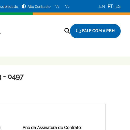
−
+
A
A
EN
PT
ES
ssibilidade
Alto Contraste
FALE COM A PBH
A
 - 0497
:
Ano da Assinatura do Contrato: