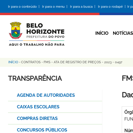
Pular
Ir para o conteúdo |
Ir para o menu |
Ir para a busca |
Ir para o rodapé |
Ir 
para
o
conteúdo
principal
INÍCIO
NOTÍCIAS
INÍCIO
-
CONTRATOS
-
FMS - ATA DE REGISTRO DE PREÇOS - 2023 - 0497
Trilha
de
FMS
TRANSPARÊNCIA
navegação
Dad
AGENDA DE AUTORIDADES
CAIXAS ESCOLARES
Órg
COMPRAS DIRETAS
FUN
CONCURSOS PÚBLICOS
Núme