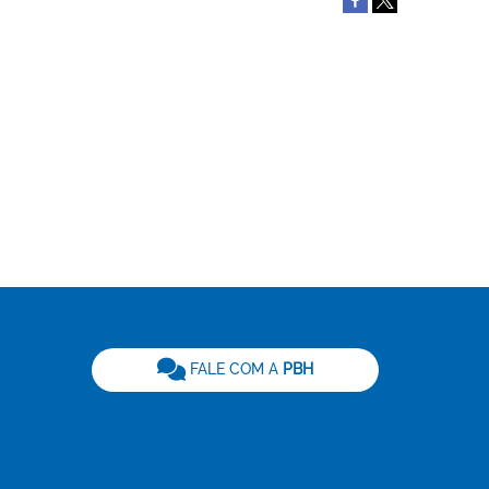
be
FALE COM A
PBH