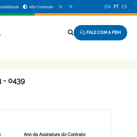
−
+
A
A
EN
PT
ES
ssibilidade
Alto Contraste
FALE COM A PBH
A
 - 0439
:
Ano da Assinatura do Contrato: