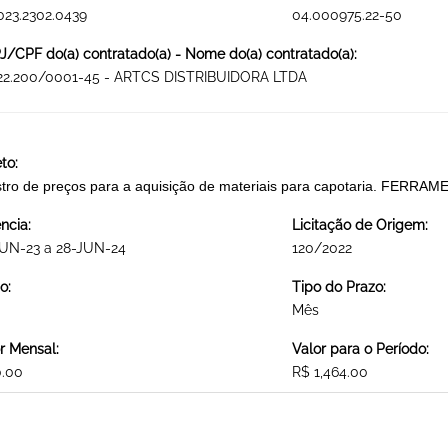
023.2302.0439
04.000975.22-50
/CPF do(a) contratado(a) - Nome do(a) contratado(a):
322.200/0001-45 - ARTCS DISTRIBUIDORA LTDA
to:
stro de preços para a aquisição de materiais para capotaria. FERRA
ncia:
Licitação de Origem:
JUN-23 a 28-JUN-24
120/2022
o:
Tipo do Prazo:
Mês
r Mensal:
Valor para o Período:
0.00
R$ 1,464.00