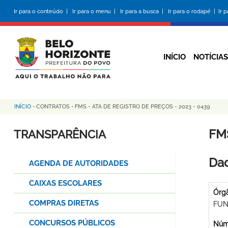
Pular
Ir para o conteúdo |
Ir para o menu |
Ir para a busca |
Ir para o rodapé |
Ir 
para
o
conteúdo
principal
INÍCIO
NOTÍCIAS
INÍCIO
-
CONTRATOS
-
FMS - ATA DE REGISTRO DE PREÇOS - 2023 - 0439
Trilha
de
FMS
TRANSPARÊNCIA
navegação
Dad
AGENDA DE AUTORIDADES
CAIXAS ESCOLARES
Órg
COMPRAS DIRETAS
FUN
CONCURSOS PÚBLICOS
Núme