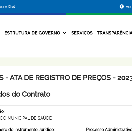
Portal
para o Chat
Ace
da
Prefeitura
ESTRUTURA DE GOVERNO
SERVIÇOS
TRANSPARÊNCI
Navegação
de
Principal
Belo
Horizonte
 - ATA DE REGISTRO DE PREÇOS - 2023
os do Contrato
ão:
DO MUNICIPAL DE SAÚDE
ro do Instrumento Jurídico:
Processo Administrativo