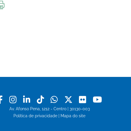
IMPRIMIR
ESTA
PÁGINA
Facebook
Instagram
Linkedin
Tiktok
Whatsapp
X
Flickr
Youtu
Av. Afonso Pena, 1212 - Centro | 30130-003
Política de privacidade
|
Mapa do site