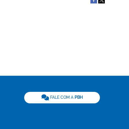
be
FALE COM A
PBH