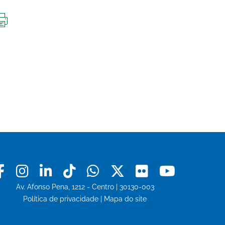
IMPRIMIR
ESTA
PÁGINA
Facebook
Instagram
Linkedin
Tiktok
Whatsapp
X
Flickr
Youtu
Av. Afonso Pena, 1212 - Centro | 30130-003
Política de privacidade
|
Mapa do site