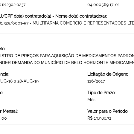
018.2302.0237
04.000569.17-01
/CPF do(a) contratado(a) - Nome do(a) contratado(a):
681.325/0001-57 - MULTIFARMA COMERCIO E REPRESENTACOES LTD
to:
ISTRO DE PREÇOS PARA AQUISIÇÃO DE MEDICAMENTOS PADRONI
NDER DEMANDA DO MUNICÍPIO DE BELO HORIZONTE MEDICAME
ncia:
Licitação de Origem:
AUG-18 a 28-AUG-19
126/2017
o:
Tipo do Prazo:
Mês
r Mensal:
Valor para o Período:
0.00
R$ 19,986.72