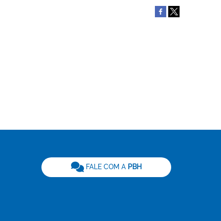
be
FALE COM A
PBH