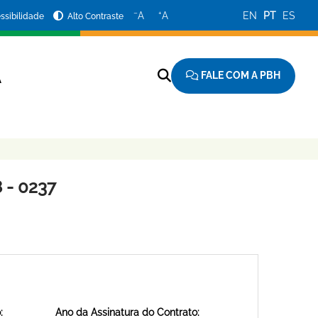
−
+
A
A
EN
PT
ES
ssibilidade
Alto Contraste
FALE COM A PBH
A
 - 0237
:
Ano da Assinatura do Contrato: