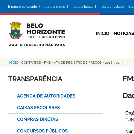
Pular
Ir para o conteúdo |
Ir para o menu |
Ir para a busca |
Ir para o rodapé |
Ir 
para
o
conteúdo
principal
INÍCIO
NOTÍCIAS
INÍCIO
-
CONTRATOS
-
FMS - ATA DE REGISTRO DE PREÇOS - 2018 - 0237
Trilha
de
FMS
TRANSPARÊNCIA
navegação
Dad
AGENDA DE AUTORIDADES
CAIXAS ESCOLARES
Órg
COMPRAS DIRETAS
FUN
CONCURSOS PÚBLICOS
Núme