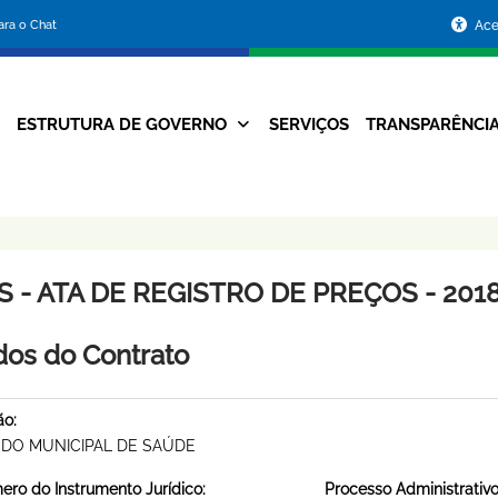
Portal
para o Chat
Ace
da
Prefeitura
ESTRUTURA DE GOVERNO
SERVIÇOS
TRANSPARÊNCI
Navegação
de
Principal
Belo
Horizonte
 - ATA DE REGISTRO DE PREÇOS - 2018
os do Contrato
ão:
DO MUNICIPAL DE SAÚDE
ro do Instrumento Jurídico:
Processo Administrativo