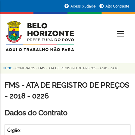
Pular
Portal
Acessibilidade
Alto Contraste
para
da
o
conteúdo
Prefeitura
O
principal
de
Belo
Horizonte
INÍCIO
-
CONTRATOS
-
FMS - ATA DE REGISTRO DE PREÇOS - 2018 - 0226
Trilha
de
FMS - ATA DE REGISTRO DE PREÇOS
navegação
- 2018 - 0226
Dados do Contrato
Órgão: