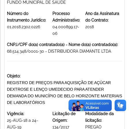
FUNDO MUNICIPAL DE SAÚDE
Número do
Processo
Ano da Assinatura
Instrumento Jurídico:
Administrativo:
do Contrato:
01.2018.2302.0226
04.000899.17-
2018
06
CNPJ/CPF do(a) contratado(a) - Nome do(a) contratado(a):
68.514.348/0001-30 - DISTRIBUIDORA DIAMANTE LTDA
Objeto:
REGISTRO DE PREÇOS PARA AQUISIÇÃO DE AÇÚCAR
DEXTROSE E LENÇO UMEDECIDO PARA ATENDER
DEMANDA DO MUNICÍPIO DE BELO HORIZONTE MATERIAIS
DE LABORATÓRIOS
Vigência:
Licitação de
Modalidade da
25-AUG-18 a 24-
Origem:
licitação:
AUG-19
134/2017
PREGAO