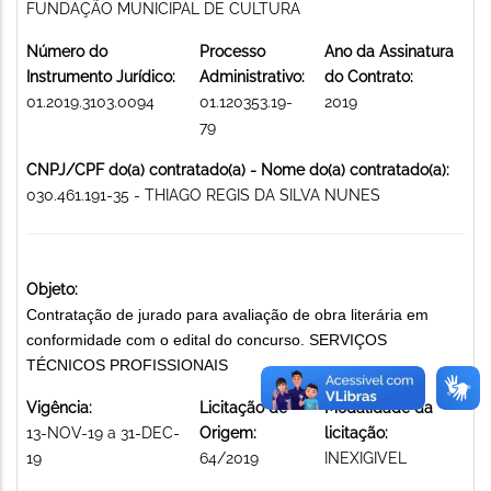
FUNDAÇÃO MUNICIPAL DE CULTURA
Número do
Processo
Ano da Assinatura
Instrumento Jurídico:
Administrativo:
do Contrato:
01.2019.3103.0094
01.120353.19-
2019
79
CNPJ/CPF do(a) contratado(a) - Nome do(a) contratado(a):
030.461.191-35 - THIAGO REGIS DA SILVA NUNES
Objeto:
Contratação de jurado para avaliação de obra literária em
conformidade com o edital do concurso. SERVIÇOS
TÉCNICOS PROFISSIONAIS
Vigência:
Licitação de
Modalidade da
13-NOV-19 a 31-DEC-
Origem:
licitação:
19
64/2019
INEXIGIVEL