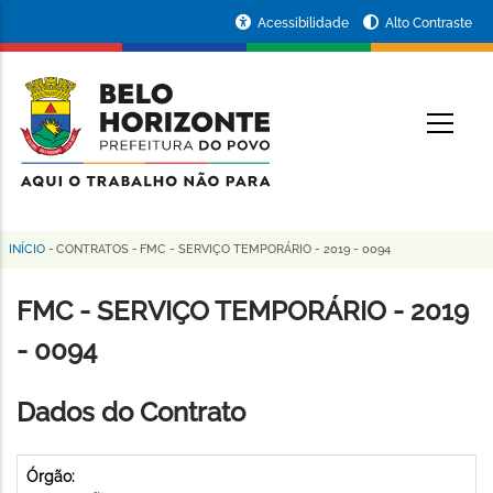
Pular
Portal
Acessibilidade
Alto Contraste
para
da
o
conteúdo
Prefeitura
O
principal
de
Belo
Horizonte
INÍCIO
-
CONTRATOS
-
FMC - SERVIÇO TEMPORÁRIO - 2019 - 0094
Trilha
de
FMC - SERVIÇO TEMPORÁRIO - 2019
navegação
- 0094
Dados do Contrato
Órgão: