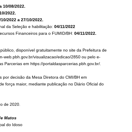
a 10/08/2022.
10/2022.
/10/2022 a 27/10/2022.
nal da Seleção e habilitação:
04/11/2022
 Recursos Financeiros para o FUMID/BH:
04/11/2022.
blico, disponível gratuitamente no site da Prefeitura de
om-web.pbh.gov.br/visualizacao/edicao/2850
ou pelo e-
 Parcerias em https://portaldasparcerias.pbh.gov.br/.
ões por decisão da Mesa Diretora do CMI/BH em
de força maior, mediante publicação no Diário Oficial do
ro de 2020.
de Matos
pal do Idoso