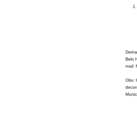
Demai
Belo H
mail:
Obs: 
decorr
Munic