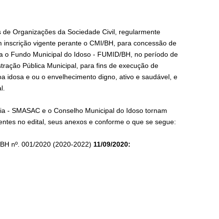
s de Organizações da Sociedade Civil, regularmente
om
inscrição vigente
perante o CMI/BH, para concessão de
a o Fundo Municipal do Idoso - FUMID/BH, no período de
ração Pública Municipal, para fins de execução de
oa idosa e ou o envelhecimento digno, ativo e saudável
,
e
l.
ania - SMASAC e o Conselho Municipal do Idoso tornam
entes no edital, seus anexos e conforme o que se segue:
/BH nº. 001/2020 (2020-2022)
11/09/2020: