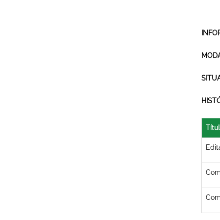
INFO
MODA
SITU
HIST
Títu
Edit
Comu
Comu