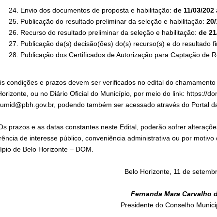
Envio dos documentos de proposta e habilitação:
de 11/03/202 
Publicação do resultado preliminar da seleção e habilitação:
20/
Recurso do resultado preliminar da seleção e habilitação:
de 21
Publicação da(s) decisão(ões) do(s) recurso(s) e do resultado fi
Publicação dos Certificados de Autorização para Captação de
s condições e prazos devem ser verificados no edital do chamamento pú
orizonte, ou no Diário Oficial do Município, por meio do link:
https://d
 fumid@pbh.gov.br, podendo também ser acessado através do Portal das
Os prazos e as datas constantes neste Edital, poderão sofrer alteraç
ência de interesse público, conveniência administrativa ou por motivo 
ípio de Belo Horizonte – DOM.
Belo Horizonte, 11 de setemb
Fernanda Mara Carvalho 
Presidente do Conselho Munici