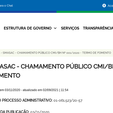
Portal
para o Chat
Ace
da
Prefeitura
ESTRUTURA DE GOVERNO
SERVIÇOS
TRANSPARÊNCI
Navegação
de
Principal
Belo
S
-
SMASAC - CHAMAMENTO PÚBLICO CMI/BH Nº 001/2020 - TERMO DE FOMENTO
Horizonte
ASAC - CHAMAMENTO PÚBLICO CMI/BH
MENTO
 em
03/11/2020
- atualizado em
02/09/2021 | 11:54
O PROCESSO ADMINISTRATIVO:
01-061.523/20-57
 DA PUBLICAÇÃO:
03/11/2020