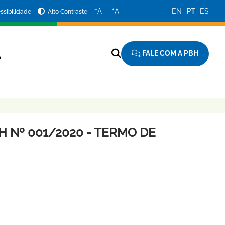
−
+
A
A
EN
PT
ES
ssibilidade
Alto Contraste
FALE COM A PBH
A
 Nº 001/2020 - TERMO DE