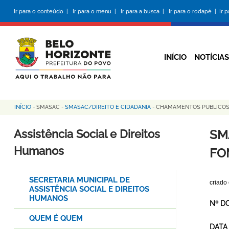
Pular
Ir para o conteúdo |
Ir para o menu |
Ir para a busca |
Ir para o rodapé |
Ir 
para
o
conteúdo
principal
INÍCIO
NOTÍCIAS
INÍCIO
-
SMASAC
-
SMASAC/DIREITO E CIDADANIA
-
CHAMAMENTOS PUBLICO
Trilha
de
Assistência Social e Direitos
SM
navegação
Humanos
FO
SECRETARIA MUNICIPAL DE
criado
ASSISTÊNCIA SOCIAL E DIREITOS
HUMANOS
Nº D
QUEM É QUEM
DATA