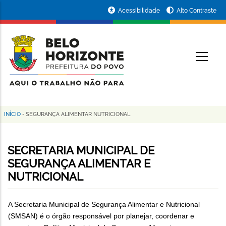
Pular
Portal
Acessibilidade
Alto Contraste
para
da
o
conteúdo
Prefeitura
O
principal
de
Belo
Horizonte
INÍCIO
-
SEGURANÇA ALIMENTAR NUTRICIONAL
Trilha
de
SECRETARIA MUNICIPAL DE
navegação
SEGURANÇA ALIMENTAR E
NUTRICIONAL
A Secretaria Municipal de Segurança Alimentar e Nutricional
(SMSAN) é o órgão responsável por planejar, coordenar e