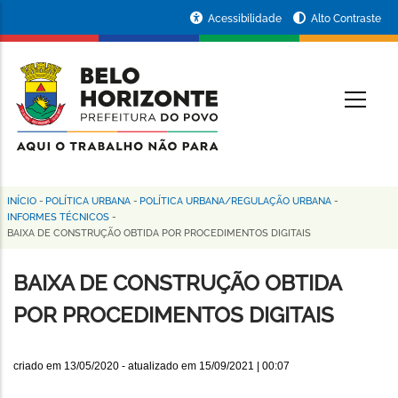
Pular
Portal
Acessibilidade
Alto Contraste
para
da
o
conteúdo
Prefeitura
O
principal
de
Belo
Horizonte
INÍCIO
-
POLÍTICA URBANA
-
POLÍTICA URBANA/REGULAÇÃO URBANA
-
Trilha
INFORMES TÉCNICOS
-
BAIXA DE CONSTRUÇÃO OBTIDA POR PROCEDIMENTOS DIGITAIS
de
navegação
BAIXA DE CONSTRUÇÃO OBTIDA
POR PROCEDIMENTOS DIGITAIS
criado em
13/05/2020
- atualizado em
15/09/2021 | 00:07