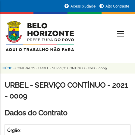
Pular
Portal
Acessibilidade
Alto Contraste
para
da
o
conteúdo
Prefeitura
O
principal
de
Belo
Horizonte
INÍCIO
-
CONTRATOS
-
URBEL - SERVIÇO CONTÍNUO - 2021 - 0009
Trilha
de
URBEL - SERVIÇO CONTÍNUO - 2021
navegação
- 0009
Dados do Contrato
Órgão: