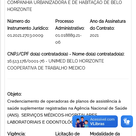
COMPANHIA URBANIZADORA E DE HABITAÇÃO DE BELO
HORIZONTE
Número do
Processo
Ano da Assinatura
Instrumento Jurídico:
Administrativo:
do Contrato:
01.2021.2703.0009
01.018889.21-
2021
06
CNPJ/CPF do(a) contratado(a) - Nome do(a) contratado(a):
16.513.178/0001-76 - UNIMED BELO HORIZONTE
COOPERATIVA DE TRABALHO MEDICO
Objeto:
Credenciamento de operadoras de planos de assistência à
saúde suplementar registradas na Agência Nacional de Saúde
(ANS). SERVIÇOS MÉDICOS-HOSPITALARES,
LABORATORIAIS E ODONTOLÓGICOS
Vigência:
Licitação de
Modalidade da