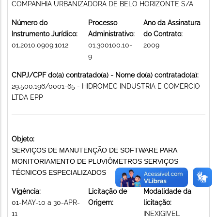
COMPANHIA URBANIZADORA DE BELO HORIZONTE S/A
Número do
Processo
Ano da Assinatura
Instrumento Jurídico:
Administrativo:
do Contrato:
01.2010.0909.1012
01.300100.10-
2009
9
CNPJ/CPF do(a) contratado(a) - Nome do(a) contratado(a):
29.500.196/0001-65 - HIDROMEC INDUSTRIA E COMERCIO
LTDA EPP
Objeto:
SERVIÇOS DE MANUTENÇÃO DE SOFTWARE PARA
MONITORIAMENTO DE PLUVIÔMETROS SERVIÇOS
TÉCNICOS ESPECIALIZADOS
Vigência:
Licitação de
Modalidade da
01-MAY-10 a 30-APR-
Origem:
licitação:
11
INEXIGIVEL