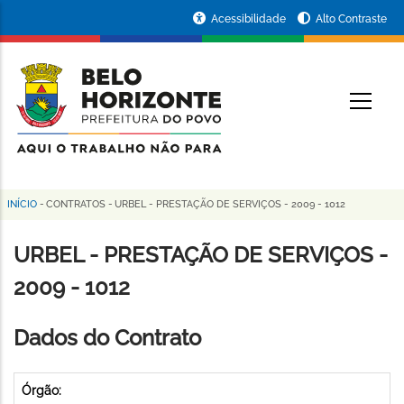
Pular
Portal
Acessibilidade
Alto Contraste
para
da
o
conteúdo
Prefeitura
O
principal
de
Belo
Horizonte
INÍCIO
-
CONTRATOS
-
URBEL - PRESTAÇÃO DE SERVIÇOS - 2009 - 1012
Trilha
de
URBEL - PRESTAÇÃO DE SERVIÇOS -
navegação
2009 - 1012
Dados do Contrato
Órgão: