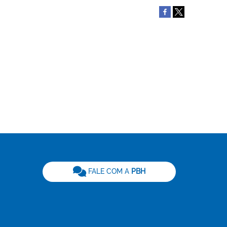
be
FALE COM A
PBH