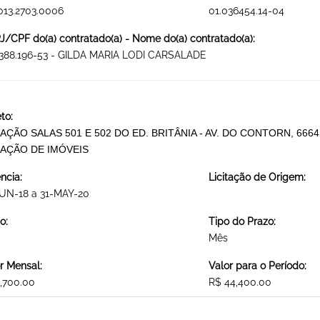
013.2703.0006
01.036454.14-04
/CPF do(a) contratado(a) - Nome do(a) contratado(a):
.388.196-53 - GILDA MARIA LODI CARSALADE
to:
AÇÃO SALAS 501 E 502 DO ED. BRITÂNIA - AV. DO CONTORN, 6664
AÇÃO DE IMÓVEIS
ncia:
Licitação de Origem:
JUN-18 a 31-MAY-20
o:
Tipo do Prazo:
Mês
r Mensal:
Valor para o Período:
,700.00
R$ 44,400.00