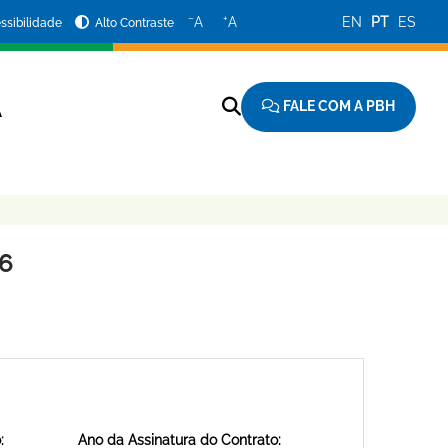
−
+
A
A
EN
PT
ES
ssibilidade
Alto Contraste
FALE COM A PBH
A
06
:
Ano da Assinatura do Contrato: