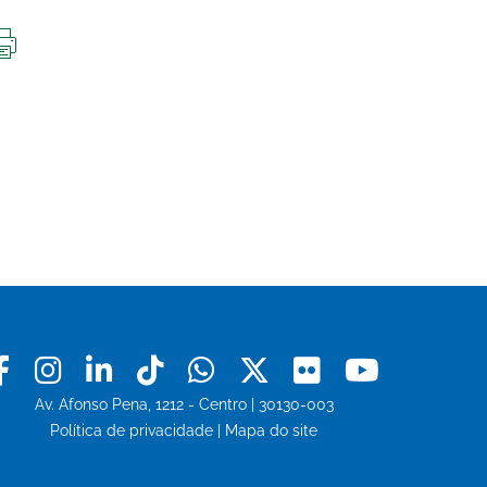
IMPRIMIR
ESTA
PÁGINA
Facebook
Instagram
Linkedin
Tiktok
Whatsapp
X
Flickr
Youtu
Av. Afonso Pena, 1212 - Centro | 30130-003
Política de privacidade
|
Mapa do site