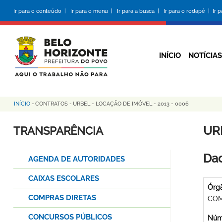
Pular
Ir para o conteúdo |
Ir para o menu |
Ir para a busca |
Ir para o rodapé |
Ir 
para
o
conteúdo
principal
INÍCIO
NOTÍCIAS
INÍCIO
-
CONTRATOS
-
URBEL - LOCAÇÃO DE IMÓVEL - 2013 - 0006
Trilha
de
UR
TRANSPARÊNCIA
navegação
Dad
AGENDA DE AUTORIDADES
CAIXAS ESCOLARES
Órg
COMPRAS DIRETAS
COM
CONCURSOS PÚBLICOS
Núme