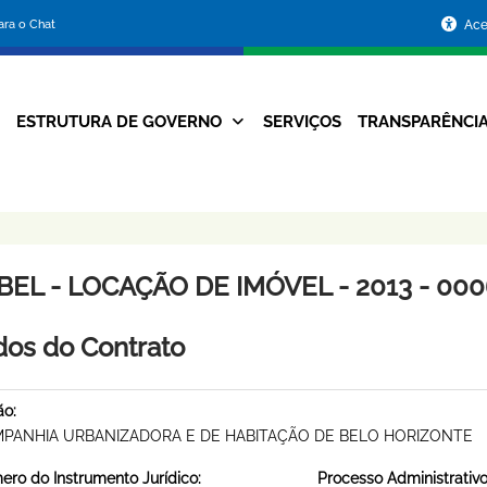
Portal
para o Chat
Ace
da
Prefeitura
ESTRUTURA DE GOVERNO
SERVIÇOS
TRANSPARÊNCI
Navegação
de
Principal
Belo
Horizonte
BEL - LOCAÇÃO DE IMÓVEL - 2013 - 00
os do Contrato
ão:
PANHIA URBANIZADORA E DE HABITAÇÃO DE BELO HORIZONTE
ro do Instrumento Jurídico:
Processo Administrativo