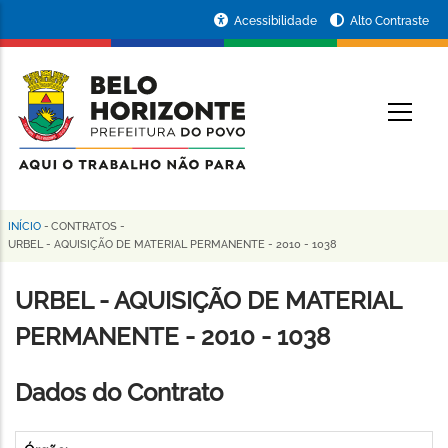
Pular
Portal
Acessibilidade
Alto Contraste
para
da
o
conteúdo
Prefeitura
O
principal
de
Belo
Horizonte
INÍCIO
-
CONTRATOS
-
Trilha
URBEL - AQUISIÇÃO DE MATERIAL PERMANENTE - 2010 - 1038
de
URBEL - AQUISIÇÃO DE MATERIAL
navegação
PERMANENTE - 2010 - 1038
Dados do Contrato