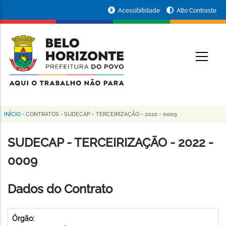
Pular
Portal
Acessibilidade
Alto Contraste
para
da
o
conteúdo
Prefeitura
O
principal
de
Belo
Horizonte
INÍCIO
-
CONTRATOS
-
SUDECAP - TERCEIRIZAÇÃO - 2022 - 0009
Trilha
de
SUDECAP - TERCEIRIZAÇÃO - 2022 -
navegação
0009
Dados do Contrato
Órgão: