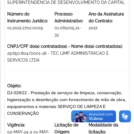
SUPERINTENDÊNCIA DE DESENVOLVIMENTO DA CAPITAL
Número do
Processo
Ano da Assinatura
Instrumento Jurídico:
Administrativo:
do Contrato:
01.2022.2702.0009
01.061005.21-
2022
33
CNPJ/CPF do(a) contratado(a) - Nome do(a) contratado(a):
29.650.804/0001-18 - TEC LIMP ADMINISTRACAO E
SERVICOS LTDA
Objeto:
DJ-028/22 - Prestação de serviços de limpeza, conservação,
higienização e desinfecção com fornecimento de mão de obra,
equipamentos e materiais SERVIÇO DE LIMPEZA E
CONSERVAÇÃO
Vigência:
Licitação de
Modalidade da
02-MAY-24 a 01-MAY-
Origem:
licitação: