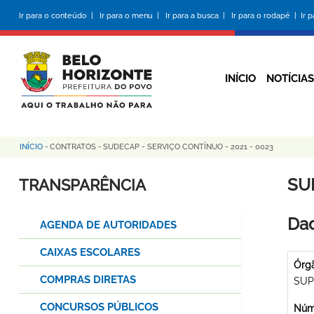
Pular
Ir para o conteúdo |
Ir para o menu |
Ir para a busca |
Ir para o rodapé |
Ir 
para
o
conteúdo
principal
INÍCIO
NOTÍCIAS
INÍCIO
-
CONTRATOS
-
SUDECAP - SERVIÇO CONTÍNUO - 2021 - 0023
Trilha
de
SU
TRANSPARÊNCIA
navegação
Dad
AGENDA DE AUTORIDADES
CAIXAS ESCOLARES
Órg
COMPRAS DIRETAS
SUP
CONCURSOS PÚBLICOS
Núme