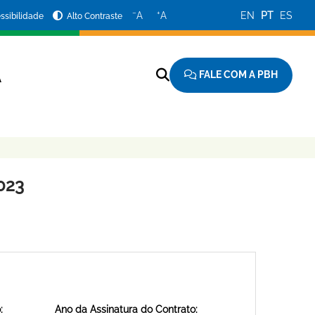
−
+
A
A
EN
PT
ES
ssibilidade
Alto Contraste
FALE COM A PBH
A
023
:
Ano da Assinatura do Contrato: