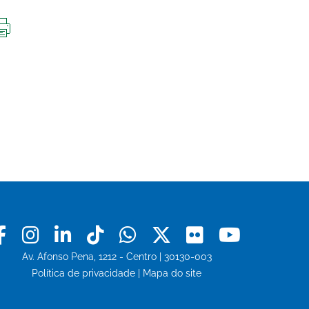
IMPRIMIR
ESTA
PÁGINA
Facebook
Instagram
Linkedin
Tiktok
Whatsapp
X
Flickr
Youtu
Av. Afonso Pena, 1212 - Centro | 30130-003
Política de privacidade
|
Mapa do site