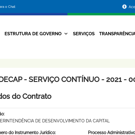
Portal
para o Chat
Ace
da
Prefeitura
ESTRUTURA DE GOVERNO
SERVIÇOS
TRANSPARÊNCI
Navegação
de
Principal
Belo
Horizonte
DECAP - SERVIÇO CONTÍNUO - 2021 - 0
os do Contrato
ão:
ERINTENDÊNCIA DE DESENVOLVIMENTO DA CAPITAL
ro do Instrumento Jurídico:
Processo Administrativo