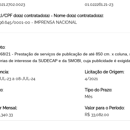
021.2702.0023
01.022261.21-23
/CPF do(a) contratado(a) - Nome do(a) contratado(a):
196.645/0001-00 - IMPRENSA NACIONAL
to:
68/21 - Prestação de serviços de publicação de até 850 cm. x coluna, no
rias de interesse da SUDECAP e da SMOBI, cuja publicidade é exi
ncia:
Licitação de Origem:
UL-23 a 08-JUL-24
4/2021
o:
Tipo do Prazo:
Mês
r Mensal:
Valor para o Período:
,340.33
R$ 33,082.00