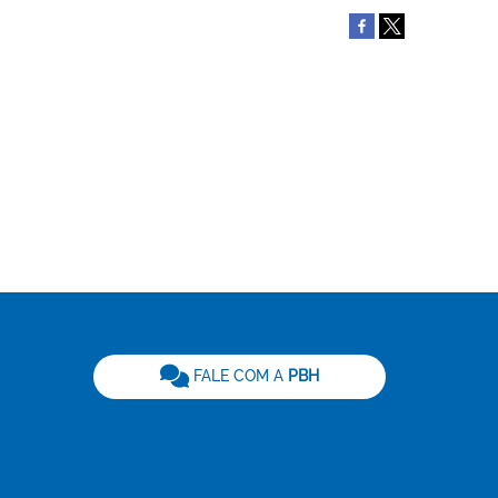
be
FALE COM A
PBH