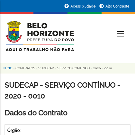
Pular
Portal
Acessibilidade
Alto Contraste
para
da
o
conteúdo
Prefeitura
O
principal
de
Belo
Horizonte
INÍCIO
-
CONTRATOS
-
SUDECAP - SERVIÇO CONTÍNUO - 2020 - 0010
Trilha
de
SUDECAP - SERVIÇO CONTÍNUO -
navegação
2020 - 0010
Dados do Contrato
Órgão: