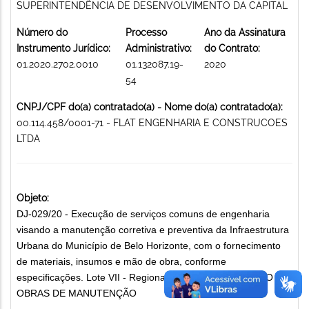
SUPERINTENDÊNCIA DE DESENVOLVIMENTO DA CAPITAL
Número do
Processo
Ano da Assinatura
Instrumento Jurídico:
Administrativo:
do Contrato:
01.2020.2702.0010
01.132087.19-
2020
54
CNPJ/CPF do(a) contratado(a) - Nome do(a) contratado(a):
00.114.458/0001-71 - FLAT ENGENHARIA E CONSTRUCOES
LTDA
Objeto:
DJ-029/20 - Execução de serviços comuns de engenharia
visando a manutenção corretiva e preventiva da Infraestrutura
Urbana do Município de Belo Horizonte, com o fornecimento
de materiais, insumos e mão de obra, conforme
especificações. Lote VII - Regional Pampulha. EXECUÇÃO DE
OBRAS DE MANUTENÇÃO