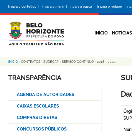
Pular
Ir para o conteúdo |
Ir para o menu |
Ir para a busca |
Ir para o rodapé |
Ir 
para
o
conteúdo
principal
INÍCIO
NOTÍCIAS
INÍCIO
-
CONTRATOS
-
SUDECAP - SERVIÇO CONTÍNUO - 2018 - 0002
Trilha
de
SU
TRANSPARÊNCIA
navegação
Dad
AGENDA DE AUTORIDADES
CAIXAS ESCOLARES
Órg
COMPRAS DIRETAS
SUP
CONCURSOS PÚBLICOS
Núme