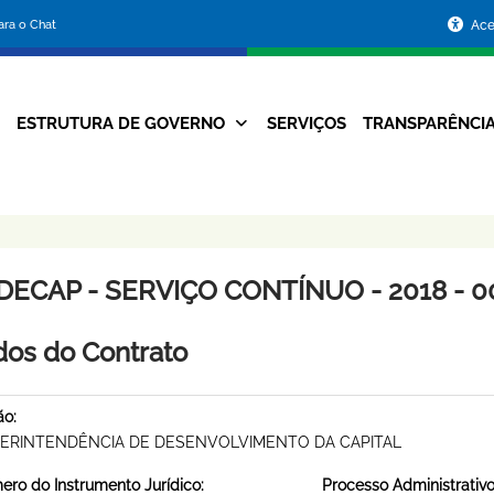
Portal
para o Chat
Ace
da
Prefeitura
ESTRUTURA DE GOVERNO
SERVIÇOS
TRANSPARÊNCI
Navegação
de
Principal
Belo
Horizonte
DECAP - SERVIÇO CONTÍNUO - 2018 - 0
os do Contrato
ão:
ERINTENDÊNCIA DE DESENVOLVIMENTO DA CAPITAL
ro do Instrumento Jurídico:
Processo Administrativo