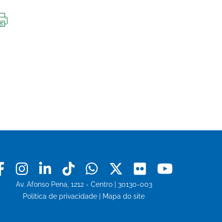
IMPRIMIR
ESTA
PÁGINA
Facebook
Instagram
Linkedin
Tiktok
Whatsapp
X
Flickr
Youtu
Av. Afonso Pena, 1212 - Centro | 30130-003
Política de privacidade
|
Mapa do site