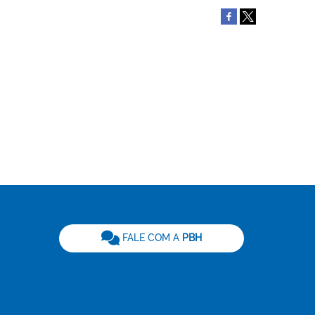
be
FALE COM A
PBH