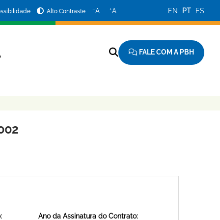
−
+
A
A
EN
PT
ES
ssibilidade
Alto Contraste
FALE COM A PBH
A
002
:
Ano da Assinatura do Contrato: