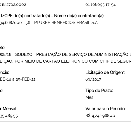
018.2702.0002
01.108095.17-54
/CPF do(a) contratado(a) - Nome do(a) contratado(a):
034.668/0001-56 - PLUXEE BENEFICIOS BRASIL S.A.
to:
005/18 - SODEXO - PRESTAÇÃO DE SERVIÇO DE ADMINISTRAÇÃO 
EIÇÃO, POR MEIO DE CARTÃO ELETRÔNICO COM CHIP DE SEGUR
ncia:
Licitação de Origem:
EB-18 a 25-FEB-22
69/2017
o:
Tipo do Prazo:
Mês
r Mensal:
Valor para o Período:
35,489.55
R$ 4,242,968.40