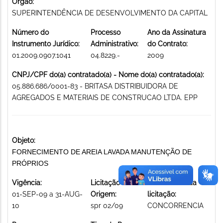
Órgão:
SUPERINTENDÊNCIA DE DESENVOLVIMENTO DA CAPITAL
Número do
Processo
Ano da Assinatura
Instrumento Jurídico:
Administrativo:
do Contrato:
01.2009.0907.1041
04.8229.-
2009
CNPJ/CPF do(a) contratado(a) - Nome do(a) contratado(a):
05.886.686/0001-83 - BRITASA DISTRIBUIDORA DE
AGREGADOS E MATERIAIS DE CONSTRUCAO LTDA. EPP
Objeto:
FORNECIMENTO DE AREIA LAVADA MANUTENÇÃO DE
PRÓPRIOS
Vigência:
Licitação de
Modalidade da
01-SEP-09 a 31-AUG-
Origem:
licitação:
10
spr 02/09
CONCORRENCIA