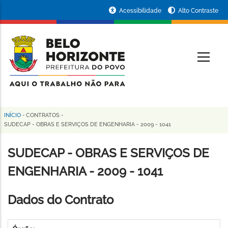
Pular
Portal
Acessibilidade
Alto Contraste
para
da
o
conteúdo
Prefeitura
O
principal
de
Belo
Horizonte
INÍCIO
-
CONTRATOS
-
Trilha
SUDECAP - OBRAS E SERVIÇOS DE ENGENHARIA - 2009 - 1041
de
SUDECAP - OBRAS E SERVIÇOS DE
navegação
ENGENHARIA - 2009 - 1041
Dados do Contrato