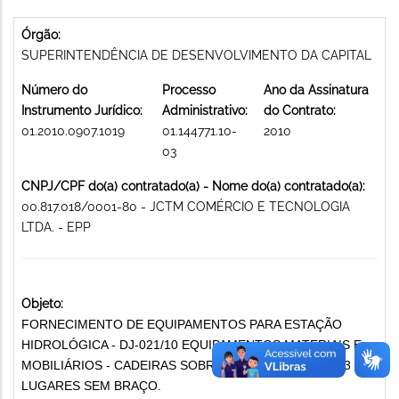
Órgão:
SUPERINTENDÊNCIA DE DESENVOLVIMENTO DA CAPITAL
Número do
Processo
Ano da Assinatura
Instrumento Jurídico:
Administrativo:
do Contrato:
01.2010.0907.1019
01.144771.10-
2010
03
CNPJ/CPF do(a) contratado(a) - Nome do(a) contratado(a):
00.817.018/0001-80 - JCTM COMÉRCIO E TECNOLOGIA
LTDA. - EPP
Objeto:
FORNECIMENTO DE EQUIPAMENTOS PARA ESTAÇÃO
HIDROLÓGICA - DJ-021/10 EQUIPAMENTOS MATERIAIS E
MOBILIÁRIOS - CADEIRAS SOBRE LOMGARINA COM 03
LUGARES SEM BRAÇO.