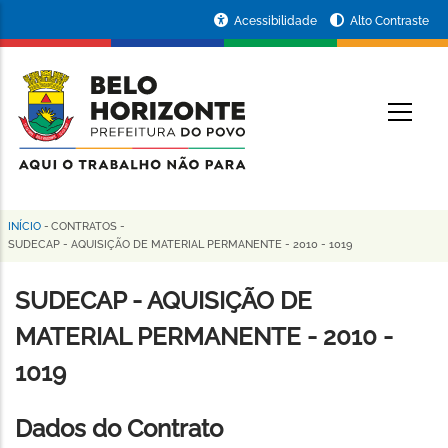
Pular
Portal
Acessibilidade
Alto Contraste
para
da
o
conteúdo
Prefeitura
O
principal
de
Belo
Horizonte
INÍCIO
-
CONTRATOS
-
Trilha
SUDECAP - AQUISIÇÃO DE MATERIAL PERMANENTE - 2010 - 1019
de
SUDECAP - AQUISIÇÃO DE
navegação
MATERIAL PERMANENTE - 2010 -
1019
Dados do Contrato