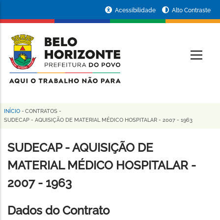
Pular
Portal
Acessibilidade
Alto Contraste
para
da
o
conteúdo
Prefeitura
O
principal
de
Belo
Horizonte
INÍCIO
-
CONTRATOS
-
Trilha
SUDECAP - AQUISIÇÃO DE MATERIAL MÉDICO HOSPITALAR - 2007 - 1963
de
SUDECAP - AQUISIÇÃO DE
navegação
MATERIAL MÉDICO HOSPITALAR -
2007 - 1963
Dados do Contrato