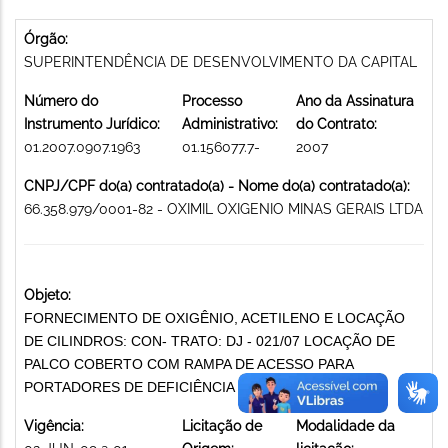
Órgão:
SUPERINTENDÊNCIA DE DESENVOLVIMENTO DA CAPITAL
Número do
Processo
Ano da Assinatura
Instrumento Jurídico:
Administrativo:
do Contrato:
01.2007.0907.1963
01.156077.7-
2007
CNPJ/CPF do(a) contratado(a) - Nome do(a) contratado(a):
66.358.979/0001-82 - OXIMIL OXIGENIO MINAS GERAIS LTDA
Objeto:
FORNECIMENTO DE OXIGÊNIO, ACETILENO E LOCAÇÃO
DE CILINDROS: CON- TRATO: DJ - 021/07 LOCAÇÃO DE
PALCO COBERTO COM RAMPA DE ACESSO PARA
PORTADORES DE DEFICIÊNCIA FÍSICA
Vigência:
Licitação de
Modalidade da