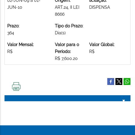
02-JUN-09 a 01-
Origem:
licitação:
JUN-10
ART.24, II LEI
DISPENSA
8666
Prazo:
Tipo do Prazo:
364
Dia(s)
Valor Mensal:
Valor para o
Valor Global:
R$
Período:
R$
R$ 7,600.20
IMPRIMIR
ESTA
PÁGINA