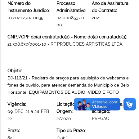
Número do
Processo
Ano da Assinatura
Instrumento Jurídico:
Administrativo:
do Contrato:
01.2021.2702.0035
04.000853.20-
2021
00
CNPJ/CPF do(a) contratado(a) - Nome do(a) contratado(a):
21.308.637/0001-10 - RF PRODUCOES ARTISTICAS LTDA.
Objeto:
DJ-113/21 - Registro de preços para aquisição de webcams e
fones de ouvido, para atender demanda do Município de Belo
Horizonte. EQUIPAMENTOS DE ÁUDIO, VÍDEO E FOTO
Vigência:
Licitação de
Modalidade da
09-DEC-21 a 28-FEB-
Origem:
licitação:
22
2/2020
PREGAO
Prazo:
Tipo do Prazo:
82
Dia(s)