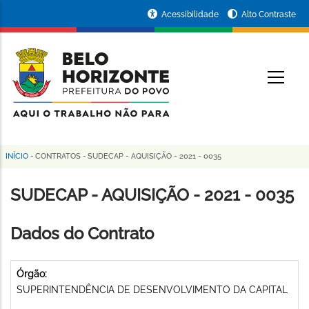
Pular
Portal
Acessibilidade
Alto Contraste
para
da
o
conteúdo
Prefeitura
O
principal
de
Belo
Horizonte
INÍCIO
-
CONTRATOS
-
SUDECAP - AQUISIÇÃO - 2021 - 0035
Trilha
de
SUDECAP - AQUISIÇÃO - 2021 - 0035
navegação
Dados do Contrato
Órgão:
SUPERINTENDÊNCIA DE DESENVOLVIMENTO DA CAPITAL