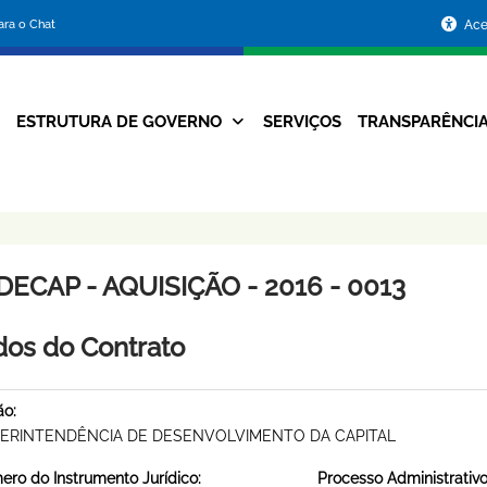
Portal
para o Chat
Ace
da
Prefeitura
ESTRUTURA DE GOVERNO
SERVIÇOS
TRANSPARÊNCI
Navegação
de
Principal
Belo
Horizonte
ECAP - AQUISIÇÃO - 2016 - 0013
os do Contrato
ão:
ERINTENDÊNCIA DE DESENVOLVIMENTO DA CAPITAL
ro do Instrumento Jurídico:
Processo Administrativo