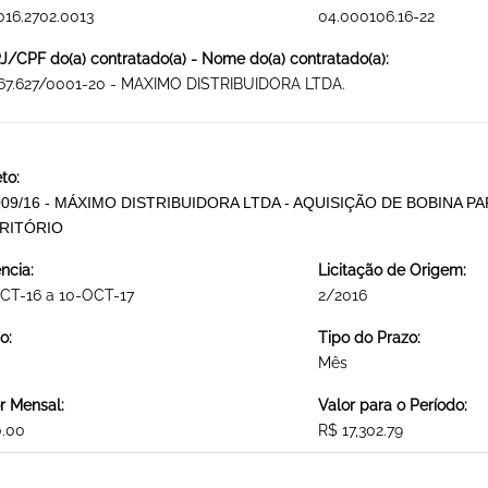
016.2702.0013
04.000106.16-22
/CPF do(a) contratado(a) - Nome do(a) contratado(a):
467.627/0001-20 - MAXIMO DISTRIBUIDORA LTDA.
to:
009/16 - MÁXIMO DISTRIBUIDORA LTDA - AQUISIÇÃO DE BOBINA P
RITÓRIO
ncia:
Licitação de Origem:
CT-16 a 10-OCT-17
2/2016
o:
Tipo do Prazo:
Mês
r Mensal:
Valor para o Período:
0.00
R$ 17,302.79