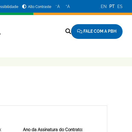
−
+
A
A
EN
PT
ES
ssibilidade
Alto Contraste
FALE COM A PBH
A
:
Ano da Assinatura do Contrato: