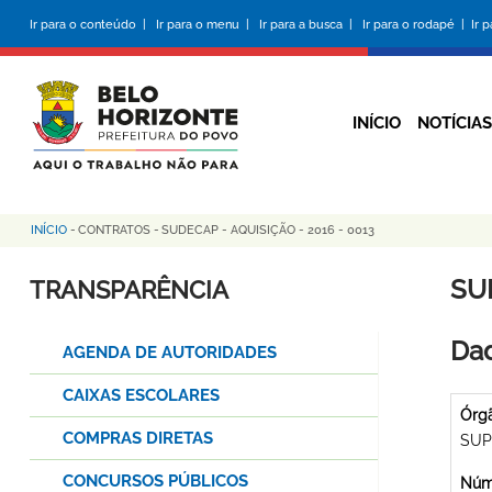
Pular
Ir para o conteúdo |
Ir para o menu |
Ir para a busca |
Ir para o rodapé |
Ir 
para
o
conteúdo
principal
INÍCIO
NOTÍCIAS
INÍCIO
-
CONTRATOS
-
SUDECAP - AQUISIÇÃO - 2016 - 0013
Trilha
de
SUD
TRANSPARÊNCIA
navegação
Dad
AGENDA DE AUTORIDADES
CAIXAS ESCOLARES
Órg
COMPRAS DIRETAS
SUP
CONCURSOS PÚBLICOS
Núme