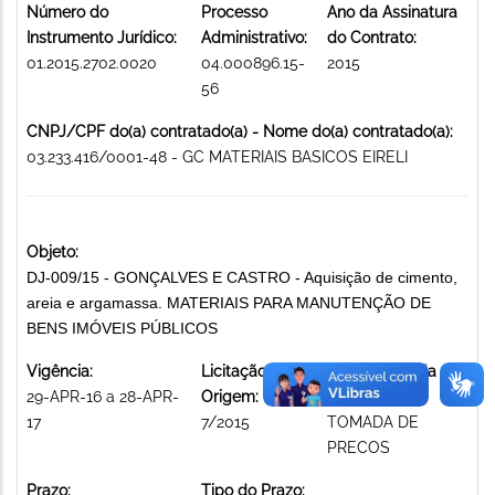
Número do
Processo
Ano da Assinatura
Instrumento Jurídico:
Administrativo:
do Contrato:
01.2015.2702.0020
04.000896.15-
2015
56
CNPJ/CPF do(a) contratado(a) - Nome do(a) contratado(a):
03.233.416/0001-48 - GC MATERIAIS BASICOS EIRELI
Objeto:
DJ-009/15 - GONÇALVES E CASTRO - Aquisição de cimento,
areia e argamassa. MATERIAIS PARA MANUTENÇÃO DE
BENS IMÓVEIS PÚBLICOS
Vigência:
Licitação de
Modalidade da
29-APR-16 a 28-APR-
Origem:
licitação:
17
7/2015
TOMADA DE
PRECOS
Prazo:
Tipo do Prazo: