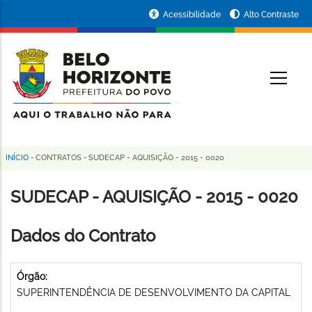
Pular
Portal
Acessibilidade
Alto Contraste
para
da
o
conteúdo
Prefeitura
O
principal
de
Belo
Horizonte
INÍCIO
-
CONTRATOS
-
SUDECAP - AQUISIÇÃO - 2015 - 0020
Trilha
de
SUDECAP - AQUISIÇÃO - 2015 - 0020
navegação
Dados do Contrato
Órgão:
SUPERINTENDÊNCIA DE DESENVOLVIMENTO DA CAPITAL