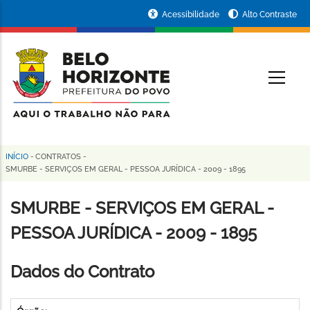
Pular
Portal
Acessibilidade
Alto Contraste
para
da
o
conteúdo
Prefeitura
O
principal
de
Belo
Horizonte
INÍCIO
-
CONTRATOS
-
Trilha
SMURBE - SERVIÇOS EM GERAL - PESSOA JURÍDICA - 2009 - 1895
de
SMURBE - SERVIÇOS EM GERAL -
navegação
PESSOA JURÍDICA - 2009 - 1895
Dados do Contrato