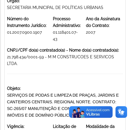
Órgão:
SECRETARIA MUNICIPAL DE POLÍTICAS URBANAS
Número do
Processo
Ano da Assinatura
Instrumento Jurídico:
Administrativo:
do Contrato:
01.2007.0900.1907
01.118401.07-
2007
43
CNPJ/CPF do(a) contratado(a) - Nome do(a) contratado(a):
21.798.434/0001-59 - M M CONSTRUCOES E SERVICOS
LTDA.
Objeto:
SERVIÇOS DE PODAS E LIMPEZA DE PRAÇAS, JARDINS E
CANTEIROS CENTRAIS. REGIONAL NORTE. CONTRATO:
SC-265/07 MANUTENÇÃO E CONSERVAÇÃO DE BENS
IMÓVEIS E DE DOMÍNIO PÚBLICO
Vigência:
Licitação de
Modalidade da