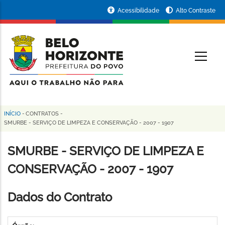
Pular
Portal
Acessibilidade
Alto Contraste
para
da
o
conteúdo
Prefeitura
O
principal
de
Belo
Horizonte
INÍCIO
-
CONTRATOS
-
Trilha
SMURBE - SERVIÇO DE LIMPEZA E CONSERVAÇÃO - 2007 - 1907
de
SMURBE - SERVIÇO DE LIMPEZA E
navegação
CONSERVAÇÃO - 2007 - 1907
Dados do Contrato