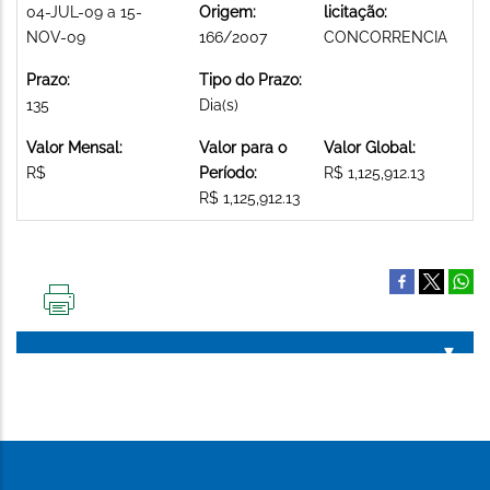
04-JUL-09 a 15-
Origem:
licitação:
NOV-09
166/2007
CONCORRENCIA
Prazo:
Tipo do Prazo:
135
Dia(s)
Valor Mensal:
Valor para o
Valor Global:
R$
Período:
R$ 1,125,912.13
R$ 1,125,912.13
IMPRIMIR
ESTA
PÁGINA