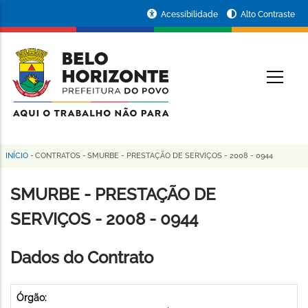
Pular
Portal
Acessibilidade
Alto Contraste
para
da
o
conteúdo
Prefeitura
O
principal
de
Belo
Horizonte
INÍCIO
-
CONTRATOS
-
SMURBE - PRESTAÇÃO DE SERVIÇOS - 2008 - 0944
Trilha
de
SMURBE - PRESTAÇÃO DE
navegação
SERVIÇOS - 2008 - 0944
Dados do Contrato
Órgão: