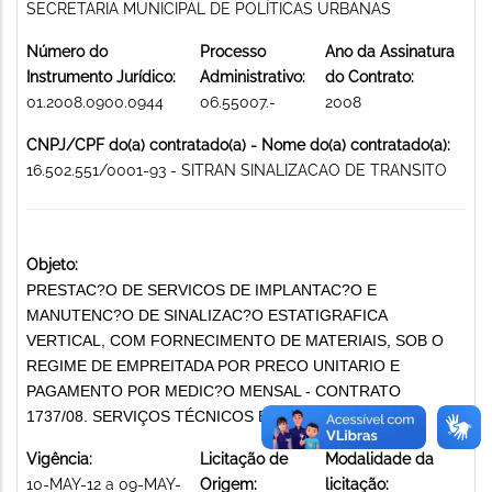
SECRETARIA MUNICIPAL DE POLÍTICAS URBANAS
Número do
Processo
Ano da Assinatura
Instrumento Jurídico:
Administrativo:
do Contrato:
01.2008.0900.0944
06.55007.-
2008
CNPJ/CPF do(a) contratado(a) - Nome do(a) contratado(a):
16.502.551/0001-93 - SITRAN SINALIZACAO DE TRANSITO
Objeto:
PRESTAC?O DE SERVICOS DE IMPLANTAC?O E
MANUTENC?O DE SINALIZAC?O ESTATIGRAFICA
VERTICAL, COM FORNECIMENTO DE MATERIAIS, SOB O
REGIME DE EMPREITADA POR PRECO UNITARIO E
PAGAMENTO POR MEDIC?O MENSAL - CONTRATO
1737/08. SERVIÇOS TÉCNICOS ESPECIALIZADOS
Vigência:
Licitação de
Modalidade da
10-MAY-12 a 09-MAY-
Origem:
licitação: