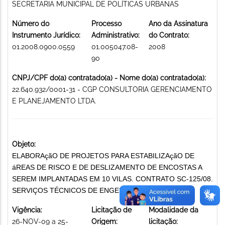
SECRETARIA MUNICIPAL DE POLÍTICAS URBANAS
Número do
Processo
Ano da Assinatura
Instrumento Jurídico:
Administrativo:
do Contrato:
01.2008.0900.0559
01.005047.08-
2008
90
CNPJ/CPF do(a) contratado(a) - Nome do(a) contratado(a):
22.640.932/0001-31 - CGP CONSULTORIA GERENCIAMENTO
E PLANEJAMENTO LTDA.
Objeto:
ELABORAçãO DE PROJETOS PARA ESTABILIZAçãO DE
áREAS DE RISCO E DE DESLIZAMENTO DE ENCOSTAS A
SEREM IMPLANTADAS EM 10 VILAS. CONTRATO SC-125/08.
SERVIÇOS TÉCNICOS DE ENGENHARIA
Vigência:
Licitação de
Modalidade da
26-NOV-09 a 25-
Origem:
licitação: