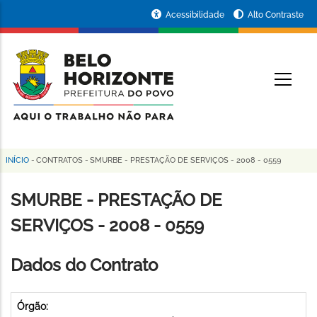
Pular
Portal
Acessibilidade
Alto Contraste
para
da
o
conteúdo
Prefeitura
O
principal
de
Belo
Horizonte
INÍCIO
-
CONTRATOS
-
SMURBE - PRESTAÇÃO DE SERVIÇOS - 2008 - 0559
Trilha
de
SMURBE - PRESTAÇÃO DE
navegação
SERVIÇOS - 2008 - 0559
Dados do Contrato
Órgão: