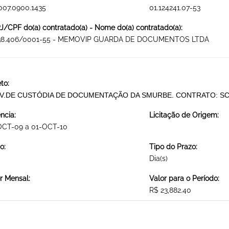
007.0900.1435
01.124241.07-53
/CPF do(a) contratado(a) - Nome do(a) contratado(a):
238.406/0001-55 - MEMOVIP GUARDA DE DOCUMENTOS LTDA
to:
V.DE CUSTÓDIA DE DOCUMENTAÇÃO DA SMURBE. CONTRATO: SC-
ncia:
Licitação de Origem:
OCT-09 a 01-OCT-10
o:
Tipo do Prazo:
Dia(s)
r Mensal:
Valor para o Período:
R$ 23,882.40