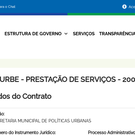
Portal
para o Chat
Ace
da
Prefeitura
ESTRUTURA DE GOVERNO
SERVIÇOS
TRANSPARÊNCI
Navegação
de
Principal
Belo
Horizonte
URBE - PRESTAÇÃO DE SERVIÇOS - 2007
os do Contrato
ão:
RETARIA MUNICIPAL DE POLÍTICAS URBANAS
ro do Instrumento Jurídico:
Processo Administrativo