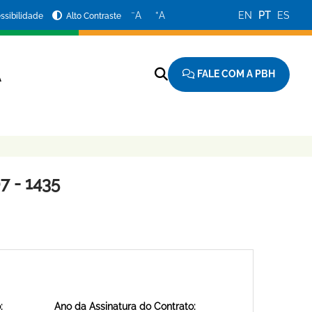
−
+
A
A
EN
PT
ES
ssibilidade
Alto Contraste
FALE COM A PBH
A
 - 1435
:
Ano da Assinatura do Contrato: