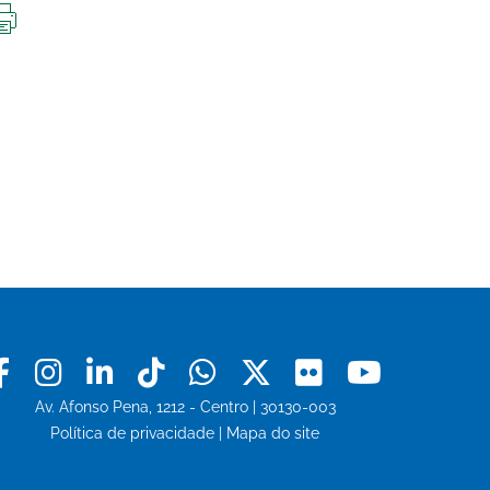
IMPRIMIR
ESTA
PÁGINA
Facebook
Instagram
Linkedin
Tiktok
Whatsapp
X
Flickr
Youtu
Av. Afonso Pena, 1212 - Centro | 30130-003
Política de privacidade
|
Mapa do site