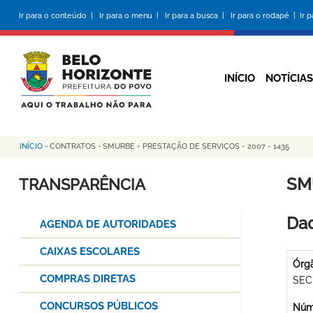
Pular
Ir para o conteúdo |
Ir para o menu |
Ir para a busca |
Ir para o rodapé |
Ir 
para
o
conteúdo
principal
INÍCIO
NOTÍCIAS
INÍCIO
-
CONTRATOS
-
SMURBE - PRESTAÇÃO DE SERVIÇOS - 2007 - 1435
Trilha
de
SM
TRANSPARÊNCIA
navegação
Dad
AGENDA DE AUTORIDADES
CAIXAS ESCOLARES
Órg
COMPRAS DIRETAS
SEC
CONCURSOS PÚBLICOS
Núme