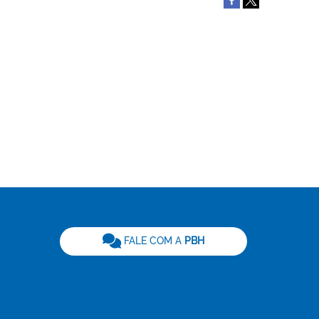
be
FALE COM A
PBH