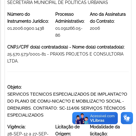
SECRETARIA MUNICIPAL DE POLÍTICAS URBANAS
Número do
Processo
Ano da Assinatura
Instrumento Jurídico:
Administrativo:
do Contrato:
01.2006.0900.1438
01.091266.05-
2006
86
CNPJ/CPF do(a) contratado(a) - Nome do(a) contratado(a):
25.570.573/0001-81 - PRAXIS PROJETOS E CONSULTORIA
LTDA.
Objeto:
SERVICOS TECNICOS ESPECIALIZADOS DE IMPLANTAC?O
DO PLANO DE COMU-NICAC?O E MOBILIZAC?O SOCIAL -
DRENURBS. CONTRATO: SC-114/06 SERVIÇOS TÉCNICOS
ESPECIALIZADOS
Vigência:
Licitação de
Modalidade da
28-SEP-12 a 27-SEP-
Origem:
licitação: