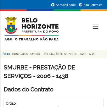
Pular
Portal
Acessibilidade
Alto Contraste
para
da
o
conteúdo
Prefeitura
O
principal
de
Belo
Horizonte
INÍCIO
-
CONTRATOS
-
SMURBE - PRESTAÇÃO DE SERVIÇOS - 2006 - 1438
Trilha
de
SMURBE - PRESTAÇÃO DE
navegação
SERVIÇOS - 2006 - 1438
Dados do Contrato
Órgão: