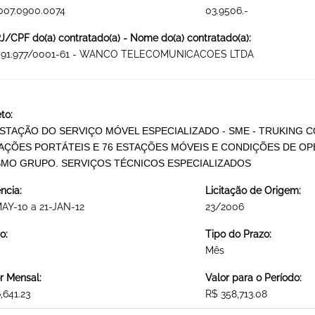
007.0900.0074
03.9506.-
/CPF do(a) contratado(a) - Nome do(a) contratado(a):
091.977/0001-61 - WANCO TELECOMUNICACOES LTDA
to:
STAÇÃO DO SERVIÇO MÓVEL ESPECIALIZADO - SME - TRUKING 
AÇÕES PORTÁTEIS E 76 ESTAÇÕES MÓVEIS E CONDIÇÕES DE OP
MO GRUPO. SERVIÇOS TÉCNICOS ESPECIALIZADOS
ncia:
Licitação de Origem:
AY-10 a 21-JAN-12
23/2006
o:
Tipo do Prazo:
Mês
r Mensal:
Valor para o Período:
,641.23
R$ 358,713.08