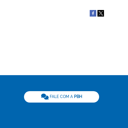
be
FALE COM A
PBH