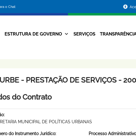
Portal
para o Chat
Ace
da
Prefeitura
ESTRUTURA DE GOVERNO
SERVIÇOS
TRANSPARÊNCI
Navegação
de
Principal
Belo
Horizonte
URBE - PRESTAÇÃO DE SERVIÇOS - 200
os do Contrato
ão:
RETARIA MUNICIPAL DE POLÍTICAS URBANAS
ro do Instrumento Jurídico:
Processo Administrativo