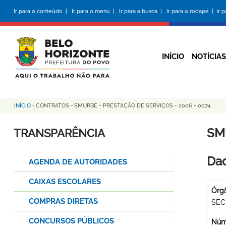
Pular
Ir para o conteúdo |
Ir para o menu |
Ir para a busca |
Ir para o rodapé |
Ir 
para
o
conteúdo
principal
INÍCIO
NOTÍCIAS
INÍCIO
-
CONTRATOS
-
SMURBE - PRESTAÇÃO DE SERVIÇOS - 2006 - 0074
Trilha
de
SM
TRANSPARÊNCIA
navegação
Dad
AGENDA DE AUTORIDADES
CAIXAS ESCOLARES
Órg
COMPRAS DIRETAS
SEC
CONCURSOS PÚBLICOS
Núme