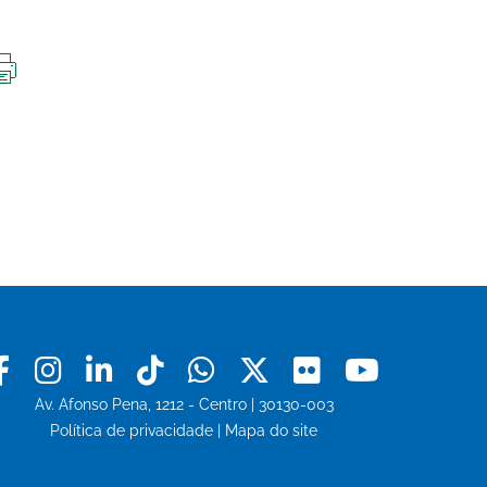
IMPRIMIR
ESTA
PÁGINA
Facebook
Instagram
Linkedin
Tiktok
Whatsapp
X
Flickr
Youtu
Av. Afonso Pena, 1212 - Centro | 30130-003
Política de privacidade
|
Mapa do site