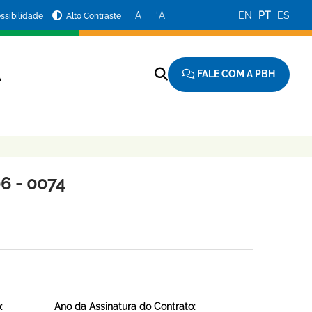
−
+
A
A
EN
PT
ES
ssibilidade
Alto Contraste
FALE COM A PBH
A
6 - 0074
:
Ano da Assinatura do Contrato: