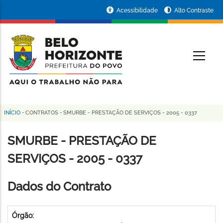
Pular
Portal
Acessibilidade
Alto Contraste
para
da
o
conteúdo
Prefeitura
O
principal
de
Belo
Horizonte
INÍCIO
-
CONTRATOS
-
SMURBE - PRESTAÇÃO DE SERVIÇOS - 2005 - 0337
Trilha
de
SMURBE - PRESTAÇÃO DE
navegação
SERVIÇOS - 2005 - 0337
Dados do Contrato
Órgão: