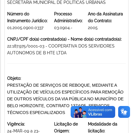
SECRETARIA MUNICIPAL DE POLÍTICAS URBANAS
Número do
Processo
Ano da Assinatura
Instrumento Jurídico:
Administrativo:
do Contrato:
01.2005.0900.0337
03.0904.-
2005
CNPJ/CPF do(a) contratado(a) - Nome do(a) contratado(a):
22.187.975/0001-03 - COOPERATIVA DOS SERVIDORES
AUTONOMOS DE B HTE LTDA
Objeto:
PRESTAÇÃO DE SERVIÇOS DE REBOQUE, MEDIANTE A
UTILIZAÇÃO DE VEÍCULOS ESPECÍFICOS PARA REMOÇÃO
DE OUTROS VEÍCULOS DA VIA PÚBLICA NO MUNICÍPIO DE
BELO HORIZONTE, CONTRATO 1374/05. SERVIÇOS
TÉCNICOS ESPECIALIZADOS
Vigência:
Licitação de
Modalidade da
24-MAR-09 a 23-
Origem:
licitação: