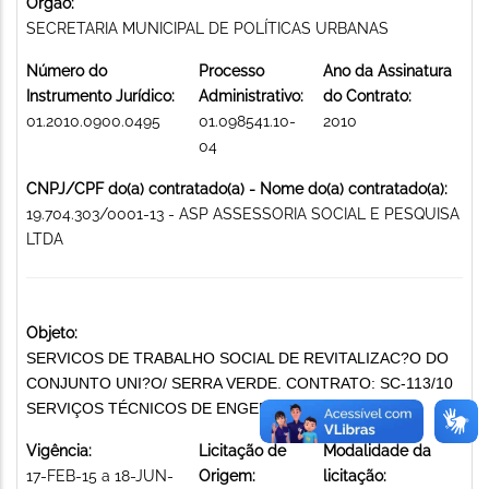
Órgão:
SECRETARIA MUNICIPAL DE POLÍTICAS URBANAS
Número do
Processo
Ano da Assinatura
Instrumento Jurídico:
Administrativo:
do Contrato:
01.2010.0900.0495
01.098541.10-
2010
04
CNPJ/CPF do(a) contratado(a) - Nome do(a) contratado(a):
19.704.303/0001-13 - ASP ASSESSORIA SOCIAL E PESQUISA
LTDA
Objeto:
SERVICOS DE TRABALHO SOCIAL DE REVITALIZAC?O DO
CONJUNTO UNI?O/ SERRA VERDE. CONTRATO: SC-113/10
SERVIÇOS TÉCNICOS DE ENGENHARIA
Vigência:
Licitação de
Modalidade da
17-FEB-15 a 18-JUN-
Origem:
licitação: