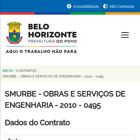
Pular
Portal
Acessibilidade
Alto Contraste
para
da
o
conteúdo
Prefeitura
O
principal
de
Belo
Horizonte
INÍCIO
-
CONTRATOS
-
Trilha
SMURBE - OBRAS E SERVIÇOS DE ENGENHARIA - 2010 - 0495
de
SMURBE - OBRAS E SERVIÇOS DE
navegação
ENGENHARIA - 2010 - 0495
Dados do Contrato