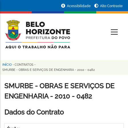
Pular
Portal
Acessibilidade
Alto Contraste
para
da
o
conteúdo
Prefeitura
O
principal
de
Belo
Horizonte
INÍCIO
-
CONTRATOS
-
Trilha
SMURBE - OBRAS E SERVIÇOS DE ENGENHARIA - 2010 - 0482
de
SMURBE - OBRAS E SERVIÇOS DE
navegação
ENGENHARIA - 2010 - 0482
Dados do Contrato