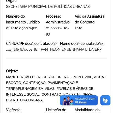
Órgão:
SECRETARIA MUNICIPAL DE POLÍTICAS URBANAS
Número do
Processo
Ano da Assinatura
Instrumento Jurídico:
Administrativo:
do Contrato:
01.2010.0900.0482
01.066864.10-
2010
93
CNPJ/CPF do(a) contratado(a) - Nome do(a) contratado(a):
17.158.858/0001-81 - PANTHEON ENGENHARIA LTDA EPP
Objeto:
MANUTENÇÃO DE REDES DE DRENAGEM PLUVIAL, ÁGUA E
ESGOTO, CONTENÇÃO, PAVIMENTAÇÃO E
TERRAPLENAGEM EM VILAS, FAVELAS E ÁREAS DE
INTERESSE SOCIAL. CONTRATO: SC-099/10 INFRA-
ESTRUTURA URBANA
Vigência:
Licitação de
Modalidade da